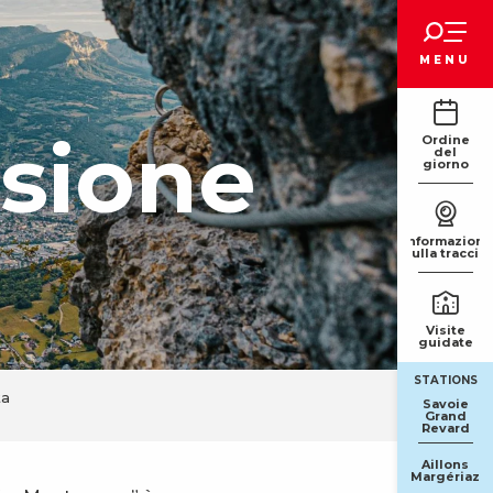
Voir les favoris
MENU
asione
Ordine
del
giorno
Informazioni
sulla traccia
Visite
guidate
STATIONS
ta
Savoie
Grand
Revard
Aillons
Margériaz