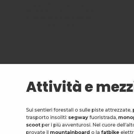
al lago o al fiume, con la canna
da pesca in mano. Un mix di
natura selvaggia ed emozioni
alla portata di tutti.
Attività e mezzi
Sui sentieri forestali o sulle piste attrezzate
trasporto insoliti:
segway
fuoristrada,
monop
scoot
per i più avventurosi. Nel cuore dell’al
provate il
mountainboard
o la
fatbike
elettr