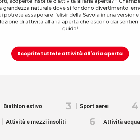
orti, scoperte insolite o attività all’aria aperta? “ Cham
a grandezza naturale dove si fondono divertimento, em
i potrete assaporare l’elisir della Savoia in una versione 
ezione di attività all’aria aperta che escono dai sentieri 
guida!
Scoprite tutte le attività all'aria aperta
3
4
Biathlon estivo
Sport aerei
6
Attività e mezzi insoliti
Attività acqua