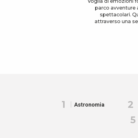
Voglia di emozioni f
parco avventure 
spettacolari. Qu
attraverso una sel
1
2
Astronomia
5