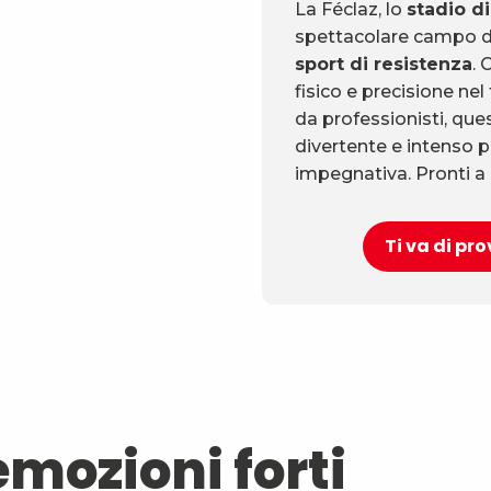
La Féclaz, lo
stadio di
spettacolare campo d
sport di resistenza
. 
fisico e precisione nel
da professionisti, ques
divertente e intenso p
impegnativa. Pronti a
Ti va di pro
emozioni forti