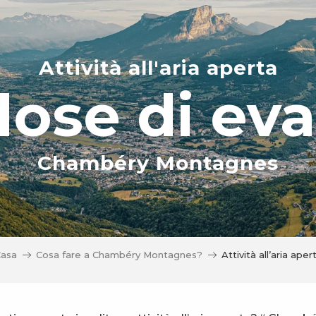
Attività all'aria aperta
ose di ev
Chambéry Montagnes
asa
Cosa fare a Chambéry Montagnes?
Attività all’aria aper