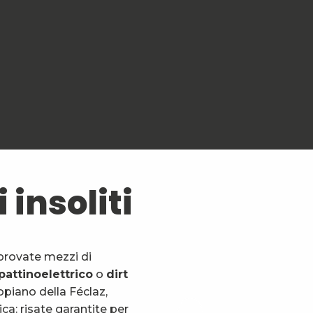
 insoliti
, provate mezzi di
attino
elettrico
o
dirt
topiano della Féclaz,
ica: risate garantite per