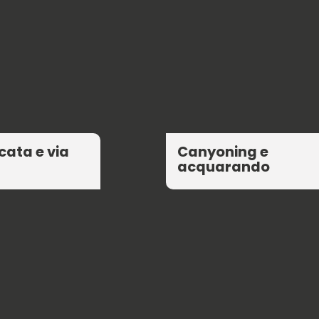
ata e via
Canyoning e
acquarando