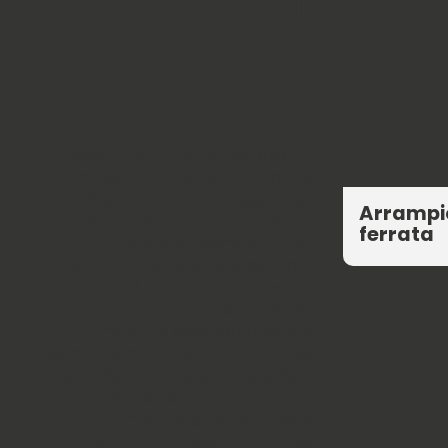
Sport di
montagna
e natura
L’avventura inizia nei Bauges, un
massiccio incontaminato che
offre innumerevoli possibilità.
Arrampic
Arrampicata
a Curienne,
via
ferrata
ferrata
alla Roche du Guet,
canyoning
nelle gole del Pont
du Diable o
escursioni
acquatiche
lungo le rive del
Chéran: le sfide sono varie e
sempre emozionanti. I più curiosi
scenderanno nelle viscere della
terra praticando la
speleologia
,
mentre gli amanti della
tranquillità si rilasseranno in riva