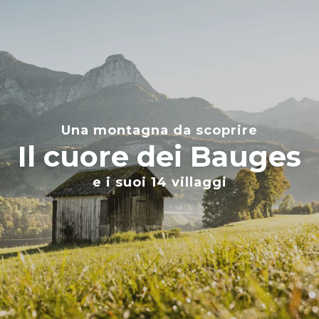
Aller
au
contenu
principal
Una montagna da scoprire
Il cuore dei Bauges
e i suoi 14 villaggi