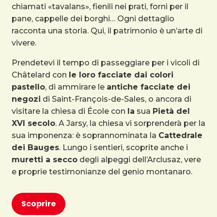
chiamati «tavalans», fienili nei prati, forni per il
pane, cappelle dei borghi… Ogni dettaglio
racconta una storia. Qui, il patrimonio è un’arte di
vivere.
Prendetevi il tempo di passeggiare per i vicoli di
Châtelard con
le loro facciate dai colori
pastello
, di ammirare le
antiche facciate dei
negozi
di Saint-François-de-Sales, o ancora di
visitare la chiesa di École con
la
sua
Pietà del
XVI secolo
. A Jarsy, la chiesa vi sorprenderà per la
sua imponenza: è soprannominata la
Cattedrale
dei Bauges
. Lungo i sentieri, scoprite anche i
muretti a secco
degli alpeggi dell’Arclusaz, vere
e proprie testimonianze del genio montanaro.
Scoprire