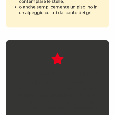
contemplare le stelle,
o anche semplicemente un pisolino in
un alpeggio cullati dal canto dei grilli.
La tua prossima vacanza inizia qui
Escursioni, attività all’aria aperta,
panorami mozzafiato, indirizzi da non
perdere, alloggi e idee stagionali: fate il
pieno di ispirazione per vivere al meglio
Chambéry Montagnes, sia d’estate che
d’inverno.