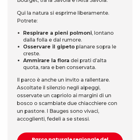
Bourget, tra la Savoia e l’Alta Savoia.
Qui la natura si esprime liberamente.
Potrete:
Respirare a pieni polmoni
, lontano
dalla folla e dal rumore.
Osservare il gipeto
planare sopra le
creste.
Ammirare la flora
dei prati d’alta
quota, rara e ben conservata.
Il parco è anche un invito a rallentare.
Ascoltate il silenzio negli alpeggi,
osservate un capriolo ai margini di un
bosco o scambiate due chiacchiere con
un pastore. I Bauges sono vivaci,
accoglienti, fedeli a se stessi.
Parco naturale regionale del