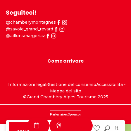
Seguiteci!
@chamberymontagnes
@savoie_grand_revard
@aillonsmargeriaz
Come arrivare
Informazioni legali
Gestione del consenso
Accessibilità
Mappa del sito
©Grand Chambéry Alpes Tourisme 2025
Partenaires
Sponsor
Webcam
it