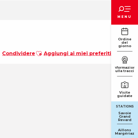
Voir les favoris
MENU
Ordine
del
giorno
Ajouter aux favoris
Condividere
Aggiungi ai miei preferiti
Informazioni
sulla traccia
Visite
guidate
STATIONS
Savoie
Grand
Revard
Aillons
Margériaz