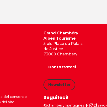
Grand Chambéry
Alpes Tourisme
5 bis Place du Palais
de Justice
73000 Chambéry
Contattateci
Newsletter
Seguiteci!
ne del consenso
del sito
@chamberymontagnes
@savoi