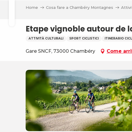
a
Aller
Home
Cosa fare a Chambéry Montagnes
Attivi
au
Ricerca
contenu
principal
Etape vignoble autour de la
ATTIVITÀ CULTURALI
SPORT CICLISTICI
ITINERARIO CIC
Gare SNCF, 73000 Chambéry
Come arri
va