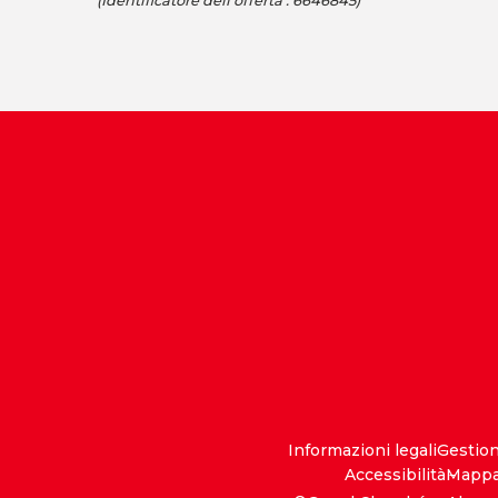
(Identificatore dell'offerta :
6646845
)
Informazioni legali
Gestio
Accessibilità
Mappa 