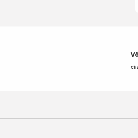
Vé
Ch