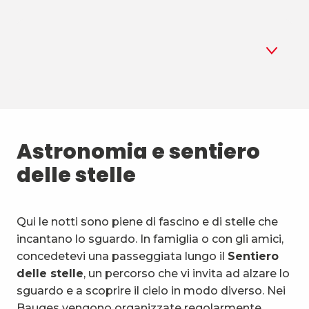
1
Astronomia
2
Astronomia e sentiero
Biathlon estivo
delle stelle
3
Sport aerei
4
Sport di montagna e natura
Qui le notti sono piene di fascino e di stelle che
incantano lo sguardo. In famiglia o con gli amici,
5
Attività e mezzi insoliti
concedetevi una passeggiata lungo il
Sentiero
delle stelle
, un percorso che vi invita ad alzare lo
6
Attività acquatiche
sguardo e a scoprire il cielo in modo diverso. Nei
Bauges vengono organizzate regolarmente