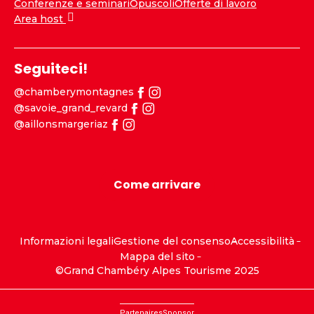
Conferenze e seminari
Opuscoli
Offerte di lavoro
Area host
Seguiteci!
@chamberymontagnes
@savoie_grand_revard
@aillonsmargeriaz
Come arrivare
Informazioni legali
Gestione del consenso
Accessibilità
Mappa del sito
©Grand Chambéry Alpes Tourisme 2025
Partenaires
Sponsor