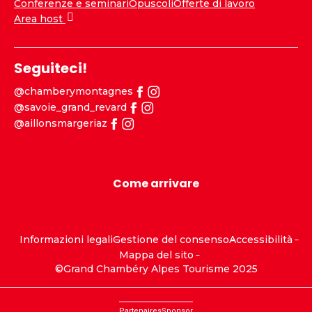
Conferenze e seminari
Opuscoli
Offerte di lavoro
Area host
Seguiteci!
@chamberymontagnes
@savoie_grand_revard
@aillonsmargeriaz
Come arrivare
Informazioni legali
Gestione del consenso
Accessibilità
Mappa del sito
©Grand Chambéry Alpes Tourisme 2025
Partenaires
Sponsor