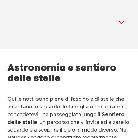
1
Astronomia
2
Astronomia e sentiero
Biathlon estivo
delle stelle
3
Sport aerei
4
Sport di montagna e natura
Qui le notti sono piene di fascino e di stelle che
incantano lo sguardo. In famiglia o con gli amici,
5
Attività e mezzi insoliti
concedetevi una passeggiata lungo il
Sentiero
delle stelle
, un percorso che vi invita ad alzare lo
6
Attività acquatiche
sguardo e a scoprire il cielo in modo diverso. Nei
Bauges vengono organizzate regolarmente