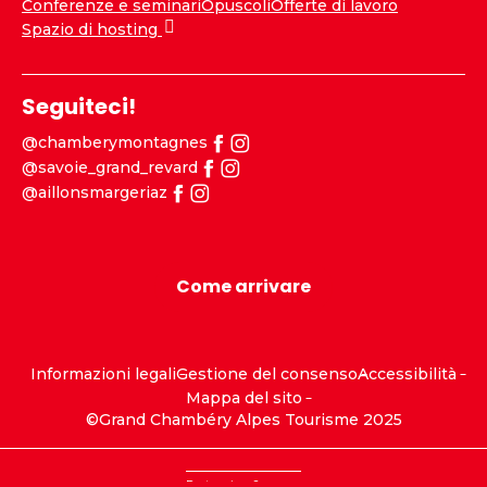
Conferenze e seminari
Opuscoli
Offerte di lavoro
Spazio di hosting
Seguiteci!
@chamberymontagnes
@savoie_grand_revard
@aillonsmargeriaz
Come arrivare
Informazioni legali
Gestione del consenso
Accessibilità
Mappa del sito
©Grand Chambéry Alpes Tourisme 2025
Partenaires
Sponsor