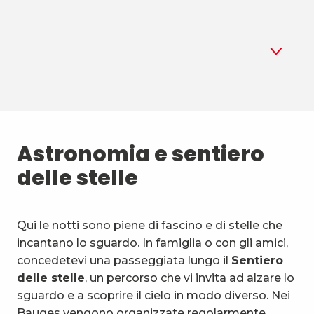
1
Astronomia
2
Astronomia e sentiero
Biathlon estivo
delle stelle
3
Sport aerei
4
Sport di montagna e natura
Qui le notti sono piene di fascino e di stelle che
incantano lo sguardo. In famiglia o con gli amici,
5
Attività e mezzi insoliti
concedetevi una passeggiata lungo il
Sentiero
delle stelle
, un percorso che vi invita ad alzare lo
6
Attività acquatiche
sguardo e a scoprire il cielo in modo diverso. Nei
Bauges vengono organizzate regolarmente