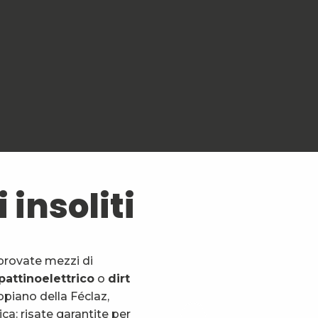
 insoliti
, provate mezzi di
attino
elettrico
o
dirt
topiano della Féclaz,
ica: risate garantite per