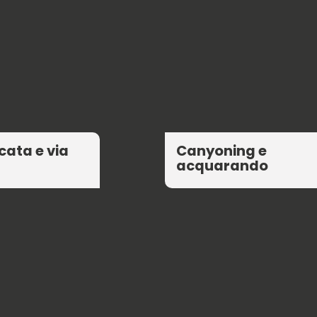
ata e via
Canyoning e
acquarando