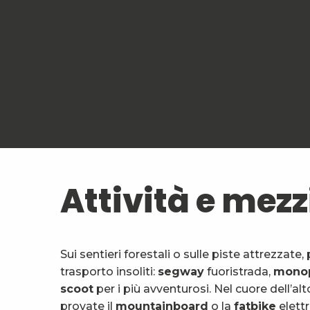
al lago o al fiume, con la canna
da pesca in mano. Un mix di
natura selvaggia ed emozioni
alla portata di tutti.
Attività e mezzi
Sui sentieri forestali o sulle piste attrezzate
trasporto insoliti:
segway
fuoristrada,
monop
scoot
per i più avventurosi. Nel cuore dell’al
provate il
mountainboard
o la
fatbike
elettr