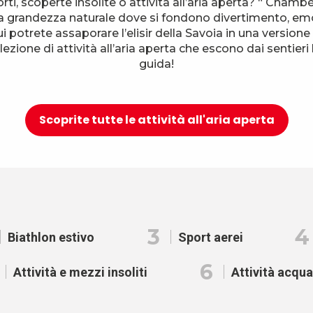
orti, scoperte insolite o attività all’aria aperta? “ Cham
a grandezza naturale dove si fondono divertimento, em
i potrete assaporare l’elisir della Savoia in una versione 
ezione di attività all’aria aperta che escono dai sentieri 
guida!
Scoprite tutte le attività all'aria aperta
3
4
Biathlon estivo
Sport aerei
6
Attività e mezzi insoliti
Attività acqua