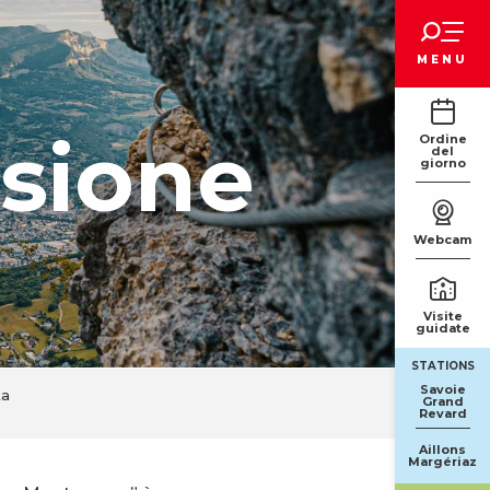
Voir les favoris
MENU
asione
Ordine
del
giorno
Webcam
Visite
guidate
STATIONS
Savoie
ta
Grand
Revard
Aillons
Margériaz