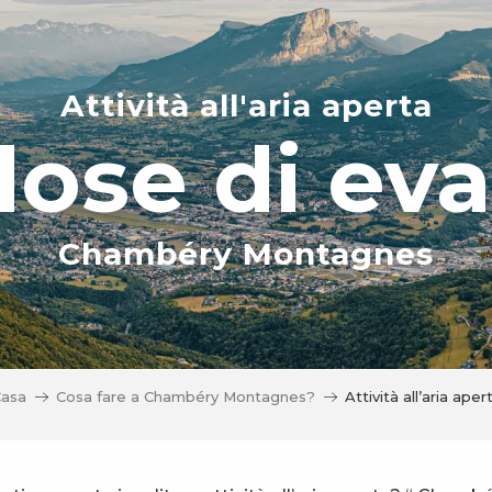
Attività all'aria aperta
ose di ev
Chambéry Montagnes
asa
Cosa fare a Chambéry Montagnes?
Attività all’aria aper