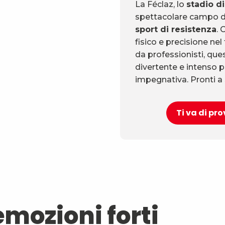
La Féclaz, lo
stadio di
spettacolare campo d
sport di resistenza
. 
fisico e precisione nel
da professionisti, ques
divertente e intenso p
impegnativa. Pronti a
Ti va di pro
emozioni forti