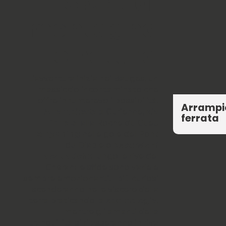
Sport di
montagna
e natura
L’avventura inizia nei Bauges, un
massiccio incontaminato che
offre innumerevoli possibilità.
Arrampic
Arrampicata
a Curienne,
via
ferrata
ferrata
alla Roche du Guet,
canyoning
nelle gole del Pont
du Diable o
escursioni
acquatiche
lungo le rive del
Chéran: le sfide sono varie e
sempre emozionanti. I più curiosi
scenderanno nelle viscere della
terra praticando la
speleologia
,
mentre gli amanti della
tranquillità si rilasseranno in riva