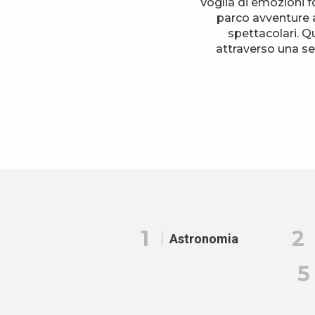
Voglia di emozioni f
parco avventure 
spettacolari. Qu
attraverso una sel
1
2
Astronomia
5