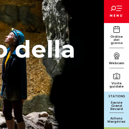
Voir les favoris
MENU
o della
Ordine
del
giorno
Webcam
Visite
guidate
STATIONS
Savoie
Grand
Revard
Aillons
Margériaz