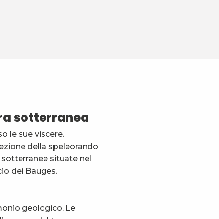
avoris
ra sotterranea
 le sue viscere.
cezione della speleorando
i sotterranee situate nel
io dei Bauges.
imonio geologico. Le