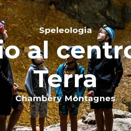
Speleologia
o al centr
Terra
Chambéry Montagnes