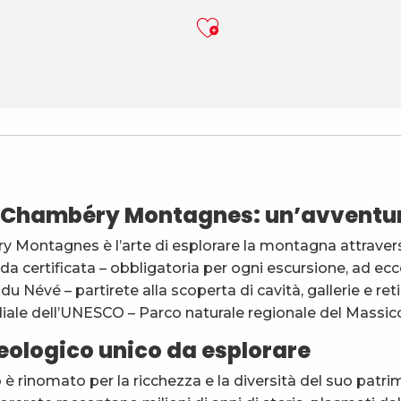
Ajouter aux f
a Chambéry Montagnes: un’avventu
 visitant le milieu souterrain et sa rivière : le Chéran
 Montagnes è l’arte di esplorare la montagna attraverso
 certificata – obbligatoria per ogni escursione, ad ec
u Névé – partirete alla scoperta di cavità, gallerie e ret
ale dell’UNESCO – Parco naturale regionale del Massicc
eologico unico da esplorare
 è rinomato per la ricchezza e la diversità del suo patr