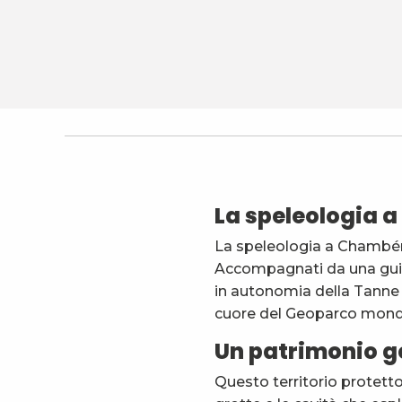
La Spéléorando
DezOterra
Le Grand Filon - Musée du Fer
Colliot Yvon
Club Alpin Français de Chambéry
La speleologia 
Terreo Canyoning
La tête à l'envers - Découverte du Massif des Bauges en
La speleologia a Chambéry
Accompagnati da una guida
in autonomia della Tanne d
cuore del Geoparco mondi
Un patrimonio g
Questo territorio protetto