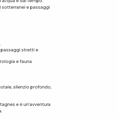
ll’acqua e dal tempo.
i sotterranei e passaggi
.
 passaggi stretti e
drologia e fauna
totale, silenzio profondo,
ntagnes e è un’avventura
a.