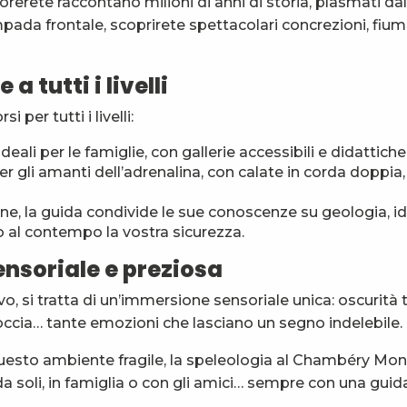
lorerete raccontano milioni di anni di storia, plasmati da
mpada frontale, scoprirete spettacolari concrezioni, fium
a tutti i livelli
 per tutti i livelli:
deali per le famiglie, con gallerie accessibili e didattiche
er gli amanti dell’adrenalina, con calate in corda doppia,
one, la guida condivide le sue conoscenze su geologia, i
 al contempo la vostra sicurezza.
nsoriale e preziosa
ivo, si tratta di un’immersione sensoriale unica: oscurità 
roccia… tante emozioni che lasciano un segno indelebile.
 questo ambiente fragile, la speleologia al Chambéry Mo
da soli, in famiglia o con gli amici… sempre con una guid