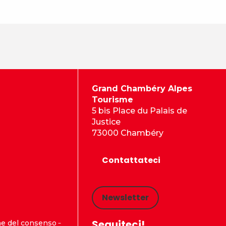
Grand Chambéry Alpes
Tourisme
5 bis Place du Palais de
Justice
73000 Chambéry
Contattateci
Newsletter
Seguiteci!
ne del consenso