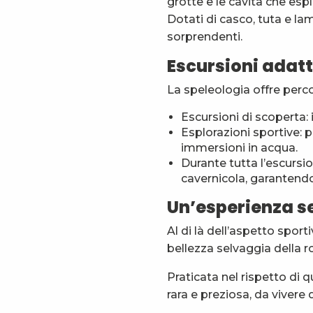
grotte e le cavità che esp
Dotati di casco, tuta e la
sorprendenti.
Escursioni adatte 
La speleologia offre percorsi
Escursioni di scoperta: i
Esplorazioni sportive: p
immersioni in acqua.
Durante tutta l’escursi
cavernicola, garantendo
Un’esperienza se
Al di là dell’aspetto sport
bellezza selvaggia della 
Praticata nel rispetto di
rara e preziosa, da vivere 