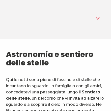
1
Astronomia
2
Astronomia e sentiero
Biathlon estivo
delle stelle
3
Sport aerei
4
Sport di montagna e natura
Qui le notti sono piene di fascino e di stelle che
incantano lo sguardo. In famiglia o con gli amici,
5
Attività e mezzi insoliti
concedetevi una passeggiata lungo il
Sentiero
delle stelle
, un percorso che vi invita ad alzare lo
6
Attività acquatiche
sguardo e a scoprire il cielo in modo diverso. Nei
Bauges vengono organizzate regolarmente