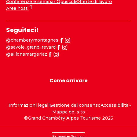
Conferenze e seminari
Opuscoli
Offerte di lavoro
Area host
Seguiteci!
@chamberymontagnes
@savoie_grand_revard
@aillonsmargeriaz
Come arrivare
Informazioni legali
Gestione del consenso
Accessibilità
Mappa del sito
©Grand Chambéry Alpes Tourisme 2025
Partenaires
Sponsor