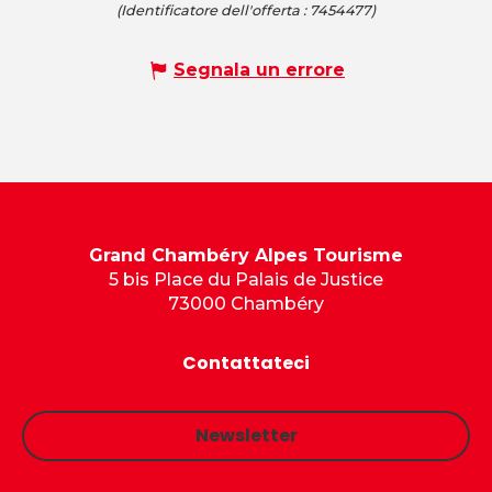
(Identificatore dell'offerta :
7454477
)
Segnala un errore
Grand Chambéry Alpes Tourisme
5 bis Place du Palais de Justice
73000 Chambéry
Contattateci
Newsletter