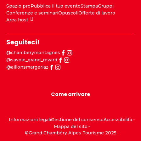
Spazio pro
Pubblica il tuo evento
Stampa
Gruppi
Conferenze e seminari
Opuscoli
Offerte di lavoro
Area host
Seguiteci!
@chamberymontagnes
@savoie_grand_revard
@aillonsmargeriaz
Come arrivare
Informazioni legali
Gestione del consenso
Accessibilità
Mappa del sito
©Grand Chambéry Alpes Tourisme 2025