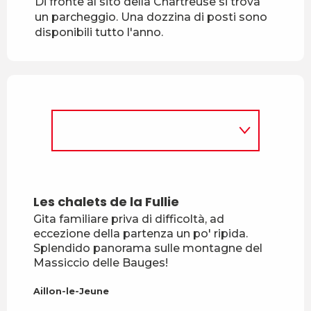
Di fronte al sito della Chartreuse si trova
un parcheggio. Una dozzina di posti sono
disponibili tutto l'anno.
Les chalets de la Fullie
Trail
Gita familiare priva di difficoltà, ad
Aillon
eccezione della partenza un po' ripida.
Splendido panorama sulle montagne del
Massiccio delle Bauges!
Aillon-le-Jeune