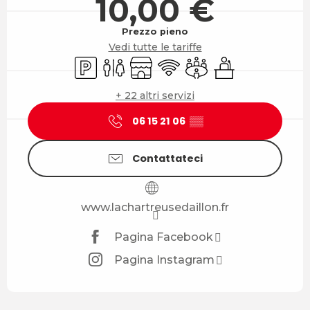
10,00 €
Prezzo pieno
Vedi tutte le tariffe
Parcheggio
Servizi igienici
Negozio
Wi-Fi
Sala riunioni
Seminari
+ 22 altri servizi
06 15 21 06
▒▒
Contattateci
www.lachartreusedaillon.fr
Pagina Facebook
Pagina Instagram