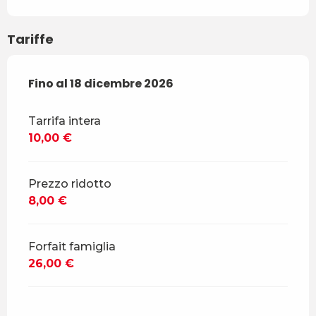
Tariffe
Dal
Fino al
4 ottobre 2025
18 dicembre 2026
al
18 dicembre 2026
Tarrifa intera
10,00 €
Prezzo ridotto
8,00 €
Forfait famiglia
26,00 €