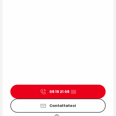
06 15 21 06
▒▒
Contattateci