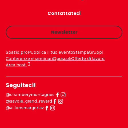
Contattateci
Newsletter
Spazio pro
Pubblica il tuo evento
Stampa
Gruppi
Conferenze e seminari
Opuscoli
Offerte di lavoro
Area host
Seguiteci!
@chamberymontagnes
@savoie_grand_revard
@aillonsmargeriaz