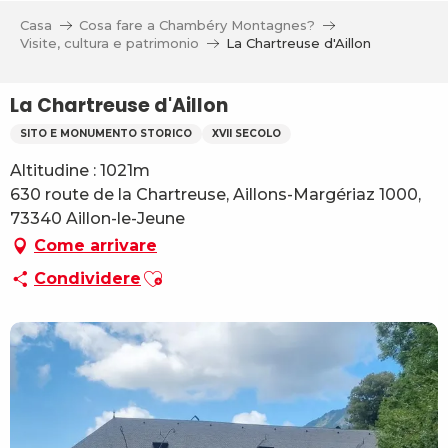
Aller
Casa
Cosa fare a Chambéry Montagnes?
au
Visite, cultura e patrimonio
La Chartreuse d'Aillon
contenu
principal
La Chartreuse d'Aillon
SITO E MONUMENTO STORICO
XVII SECOLO
Altitudine : 1021m
630 route de la Chartreuse, Aillons-Margériaz 1000,
73340 Aillon-le-Jeune
Come arrivare
Ajouter aux favoris
Condividere