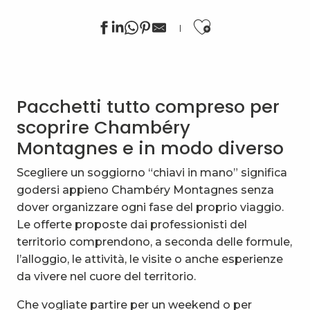
Ajouter au
Les petits montagnards : mon premier trek avec Terr
Séjour randonnée Les Niveoles Aillon le jeune prin
Pacchetti tutto compreso per
Votre séjour à la montagne sans voiture
Randonnée facile avec des ânes : 3 jours, mes premier
scoprire Chambéry
Tour des Bauges en randonnée liberté
Montagnes e in modo diverso
Séjour VTT électrique : Découverte des Bauges
Traversée des Hautes-Bauges
Scegliere un soggiorno “chiavi in mano” significa
Ma première nuit en refuge : une nuit dans les alpage
godersi appieno Chambéry Montagnes senza
Week-end d'hiver en raquettes dans les Bauges
dover organizzare ogni fase del proprio viaggio.
Randonnée facile avec des ânes et bivouac : 2 jours
Le offerte proposte dai professionisti del
Tour des Bauges en raquettes liberté
territorio comprendono, a seconda delle formule,
Randonnée montagne avec des ânes : 4 jours Tour 
l’alloggio, le attività, le visite o anche esperienze
da vivere nel cuore del territorio.
Che vogliate partire per un weekend o per