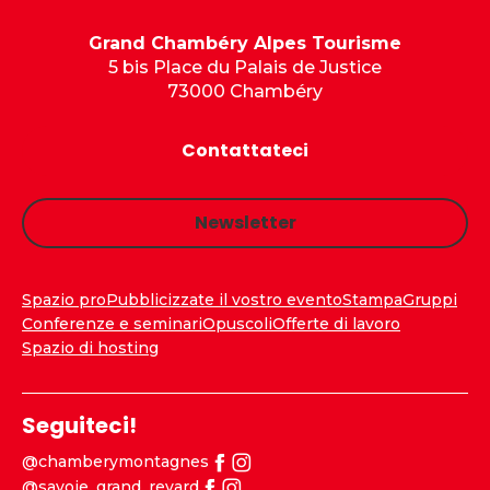
Grand Chambéry Alpes Tourisme
5 bis Place du Palais de Justice
73000 Chambéry
Contattateci
Newsletter
Spazio pro
Pubblicizzate il vostro evento
Stampa
Gruppi
Conferenze e seminari
Opuscoli
Offerte di lavoro
Spazio di hosting
Seguiteci!
@chamberymontagnes
@savoie_grand_revard