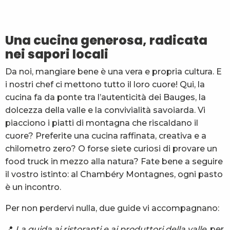
La lanterne qui rugit - Café-Restauration
Le Maharaja
La Cure
Una cucina generosa, radicata
Maison Chanvillard
nei sapori locali
Restaurant Bar La Grolle
Café de Lyon
Da noi, mangiare bene è una vera e propria cultura. E
Le Grand Joseph
i nostri chef ci mettono tutto il loro cuore! Qui, la
Brasserie Folliet
cucina fa da ponte tra l’autenticità dei Bauges, la
Le Caribou
dolcezza della valle e la convivialità savoiarda. Vi
Le Cosmo
piacciono i piatti di montagna che riscaldano il
cuore? Preferite una cucina raffinata, creativa e a
chilometro zero? O forse siete curiosi di provare un
food truck in mezzo alla natura? Fate bene a seguire
il vostro istinto: al Chambéry Montagnes, ogni pasto
è un incontro.
Per non perdervi nulla, due guide vi accompagnano:
📍
La guida ai ristoranti e ai produttori della valle
, per