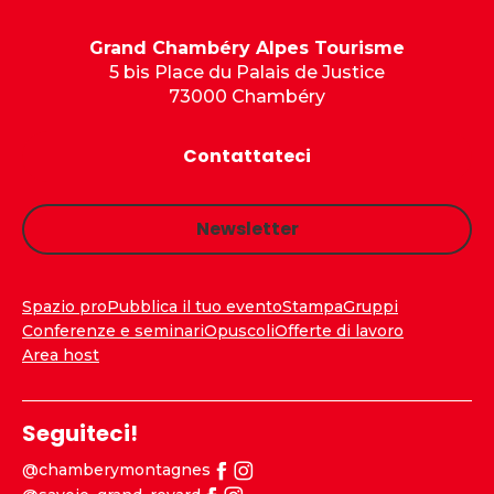
Grand Chambéry Alpes Tourisme
5 bis Place du Palais de Justice
73000 Chambéry
Contattateci
Newsletter
Spazio pro
Pubblica il tuo evento
Stampa
Gruppi
Conferenze e seminari
Opuscoli
Offerte di lavoro
Area host
Seguiteci!
@chamberymontagnes