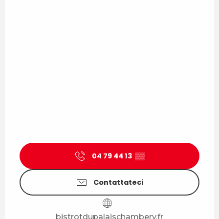
04 79 44 13
▒▒
Contattateci
bistrotdupalaischambery.fr