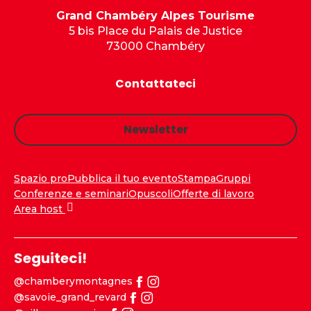
Grand Chambéry Alpes Tourisme
5 bis Place du Palais de Justice
73000 Chambéry
Contattateci
Newsletter
Spazio pro
Pubblica il tuo evento
Stampa
Gruppi
Conferenze e seminari
Opuscoli
Offerte di lavoro
Area host
Seguiteci!
@chamberymontagnes
@savoie_grand_revard