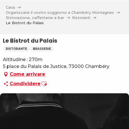
Aller
Casa
au
Organizzate il vostro soggiorno a Chambéry Montagnes
contenu
Ristorazione, caffetterie e bar
Ristoranti
Le Bistrot du Palais
principal
Le Bistrot du Palais
RISTORANTE
BRASSERIE
Altitudine : 270m
5 place du Palais de Justice, 73000 Chambéry
Come arrivare
Ajouter aux favoris
Condividere