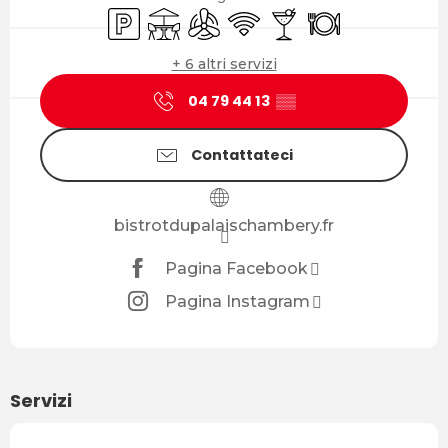
Parcheggio
Terrazza
Aria condizionata
Wi-Fi
Bar / Bar di ristoro
Ristorante
+ 6 altri servizi
04 79 44 13
▒▒
Contattateci
bistrotdupalaischambery.fr
Pagina Facebook
Pagina Instagram
Servizi