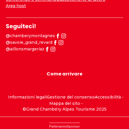
Area host
Seguiteci!
@chamberymontagnes
@savoie_grand_revard
@aillonsmargeriaz
Come arrivare
Informazioni legali
Gestione del consenso
Accessibilità
Mappa del sito
©Grand Chambéry Alpes Tourisme 2025
Partenaires
Sponsor