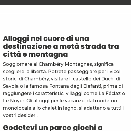
Chalet de Glaise F2
Le Sainte-Anne n°60 - M. Legendre JP
Le Four
Le Rossane N°70 - Mme Levasseur
Gîte des Mésanges - Chery Elisabeth
Alloggi nel cuore di una
Le Grand Colombier - Appartement Les Rochers de l
destinazione a metà strada tra
Ch'ti Margériaz
città e montagna
L'École à gîter - Le Cyclamen n°1
L'École à gîter - Le Drosera n°2
Soggiornare al Chambéry Montagnes, significa
Le Margériaz n°26 - M. Feunot
scegliere la libertà. Potrete passeggiare per i vicoli
La Grange au ruisseau - Mme GUILLOT
Chalet Les Oréades
storici di Chambéry, visitare il castello dei Duchi di
Savoia o la famosa Fontana degli Elefanti, prima di
raggiungere i caratteristici villaggi come La Féclaz o
Le Noyer. Gli alloggi per le vacanze, dal moderno
monolocale allo chalet in legno, si adattano a tutti i
vostri desideri.
Godetevi un parco giochi a