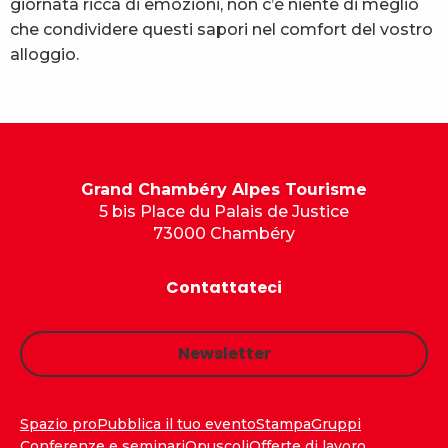
giornata ricca di emozioni, non c’è niente di meglio
che condividere questi sapori nel comfort del vostro
alloggio.
Grand Chambéry Alpes Tourisme
5 bis Place du Palais de Justice
73000 Chambéry
Contattateci
Newsletter
Spazio pro
Pubblica il tuo evento
Stampa
Gruppi
Conferenze e seminari
Opuscoli
Offerte di lavoro