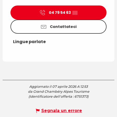
04 79 54 63
▒▒
Contattateci
Lingue parlate
Lingue parlate
Aggiornato il 07 aprile 2026 A 12:53
da Grand Chambéry Alpes Tourisme
(Identificatore dell'offerta :
6751373
)
Segnala un errore