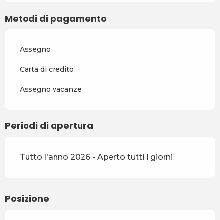
aprile 2027
Metodi di pagamento
Dal
4 aprile 2027
al
2 luglio
2027
Assegno
Dal
3 luglio 2027
al
28
agosto 2027
Carta di credito
Dal
29 agosto 2027
al
17
Assegno vacanze
dicembre 2027
Periodi di apertura
Tutto l'anno 2026 - Aperto tutti i giorni
Posizione