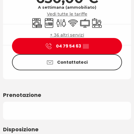
A settimana (ammobiliato)
Vedi tutte le tariffe
Lavatrice
Lavastoviglie
Servizi igienici
Wi-Fi
Televisione
Piano di cottura
+ 36 altri servizi
04 79 54 63
▒▒
Contattateci
Prenotazione
Disposizione