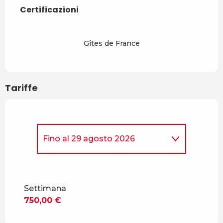
Certificazioni
Certificazioni
Gîtes de France
Tariffe
Fino al
29 agosto 2026
Dal
5 aprile 2026
al
4 luglio
2026
Settimana
Dal
30 agosto 2026
al
18
750,00 €
dicembre 2026
Dal
19 dicembre 2026
al
3