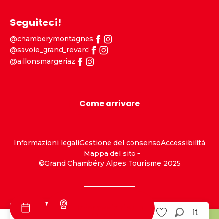
Seguiteci!
@chamberymontagnes
@savoie_grand_revard
@aillonsmargeriaz
Come arrivare
Informazioni legali
Gestione del consenso
Accessibilità
Mappa del sito
©Grand Chambéry Alpes Tourisme 2025
Partenaires
Sponsor
Informazioni sulla
it
traccia