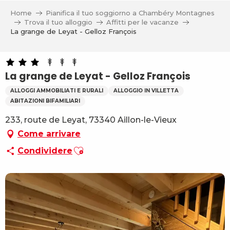
Aller
Home
Pianifica il tuo soggiorno a Chambéry Montagnes
au
Trova il tuo alloggio
Affitti per le vacanze
contenu
La grange de Leyat - Gelloz François
principal
La grange de Leyat - Gelloz François
ALLOGGI AMMOBILIATI E RURALI
ALLOGGIO IN VILLETTA
ABITAZIONI BIFAMILIARI
233, route de Leyat, 73340 Aillon-le-Vieux
Come arrivare
Ajouter aux favoris
Condividere