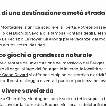
e di una destinazione a metà strada 
ntagnes, significa scegliere la libertà. Potrete passeggi
ello dei Duchi di Savoia o la famosa Fontana degli Elefant
tes Susanne
me La Féclaz o Le Noyer. Gli alloggi per le vacanze, dal 
 a tutti i vostri desideri.
co giochi a grandezza naturale
atevi tentare da un’escursione nel massiccio dei Bauges, d
o di bagni al lago del Bourget. In inverno, le località sci
e Grand Revard
vi offrono sci alpino, sci nordico e attivi
itta. Il vostro alloggio diventa il punto di partenza per a
di vivere savoiarda
e a Chambéry Montagnes non è solo un tetto sopra la te
uta savoiarda, tome des Bauges, vini locali e dolci artigi