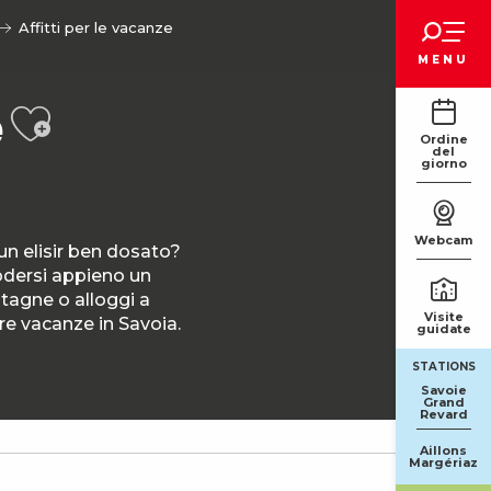
Voir les favoris
Affitti per le vacanze
MENU
Ajouter aux favori
e
Ordine
del
giorno
Webcam
 un elisir ben dosato?
odersi appieno un
ntagne o alloggi a
Visite
tre vacanze in Savoia.
guidate
STATIONS
Savoie
Grand
Revard
Aillons
Margériaz