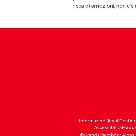
ricca di emozioni, non c’è
Informazioni legali
Gestio
Accessibilità
Mappa 
©Grand Chambéry Alpes 