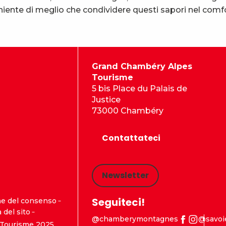
 niente di meglio che condividere questi sapori nel comfo
Grand Chambéry Alpes
Tourisme
5 bis Place du Palais de
Justice
73000 Chambéry
Contattateci
Newsletter
Seguiteci!
ne del consenso
del sito
@chamberymontagnes
@savoi
Tourisme 2025