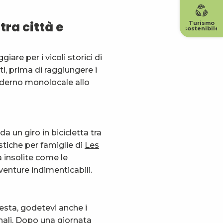
tra città e
Turismo
sostenibile
are per i vicoli storici di
i, prima di raggiungere i
moderno monolocale allo
a un giro in bicicletta tra
istiche per famiglie di
Les
tà insolite come le
vventure indimenticabili.
sta, godetevi anche i
anali. Dopo una giornata