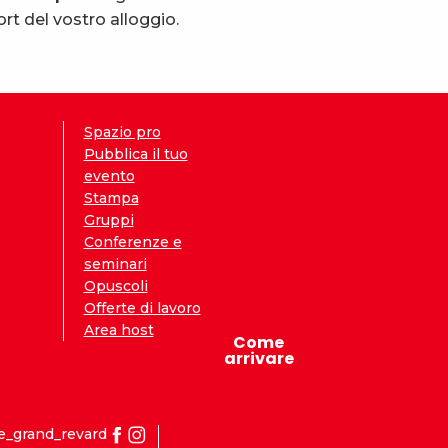
rt del vostro alloggio.
Spazio pro
Pubblica il tuo
evento
Stampa
Gruppi
Conferenze e
seminari
Opuscoli
Offerte di lavoro
Area host
Come
arrivare
e_grand_revard