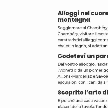
Gîte des Mésanges - Chery Elisabeth
Chalet du Bois de l'Envers
Alloggi nel cuor
Gîte de la Grenette - La Compagnie du Bourg
montagna
Chalet La Retiède 4
Chalet Nordique 26
Soggiornare al Chambéry Mo
L'Arcoutier B04
Chambéry, visitare il cast
Philibert Jacques
L’âtre de Susanne - Appartement 4 personnes - Len
caratteristici villaggi co
Etoile Boréale
chalet in legno, si adattano
Godetevi un par
Dal vostro alloggio, lasci
i vigneti o da un pomeriggi
Aillons-Margériaz
e
Savoi
escursioni con i cani da sl
Scoprite l’arte 
E poiché una casa vacanz
piaceri della tavola: fond