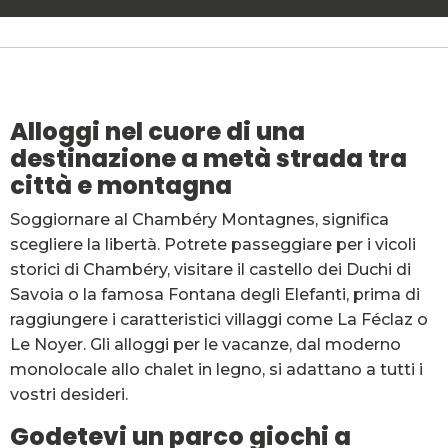
L'École à gîter - La Gélinotte n°5
L'École à gîter - Le Cyclamen n°1
Le Berger n°14 - Mme Bouvier
Le Seitoz - M. et Mme Valentin
Le Chalet de la Source
Alloggi nel cuore di una
La Marmotte
destinazione a metà strada tra
Chalet La Retiède 8
città e montagna
La Fougère - Mme Gaden Florence
Le Sabotier n°4 - M. Miguet Patrick
Soggiornare al Chambéry Montagnes, significa
Le Fully n° 85 - M. Guerraz
scegliere la libertà. Potrete passeggiare per i vicoli
Gîte du Mont Chabert - Mme Martin
Les Marmottes des Mélèzes
storici di Chambéry, visitare il castello dei Duchi di
Savoia o la famosa Fontana degli Elefanti, prima di
raggiungere i caratteristici villaggi come La Féclaz o
Le Noyer. Gli alloggi per le vacanze, dal moderno
monolocale allo chalet in legno, si adattano a tutti i
vostri desideri.
Godetevi un parco giochi a