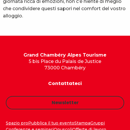
giornata ricca di emozioni, non c’è niente di meglio
che condividere questi sapori nel comfort del vostro
alloggio.
Grand Chambéry Alpes Tourisme
5 bis Place du Palais de Justice
73000 Chambéry
Contattateci
Newsletter
Spazio pro
Pubblica il tuo evento
Stampa
Gruppi
Conferenze e seminari
Opuscoli
Offerte di lavoro