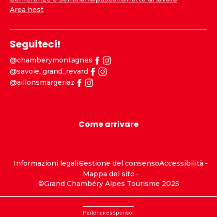
Area host
Seguiteci!
@chamberymontagnes
@savoie_grand_revard
@aillonsmargeriaz
Come arrivare
Informazioni legali
Gestione del consenso
Accessibilità
Mappa del sito
©Grand Chambéry Alpes Tourisme 2025
Partenaires
Sponsor