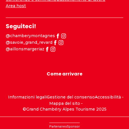
Area host
Seguiteci!
@chamberymontagnes
@savoie_grand_revard
@aillonsmargeriaz
Come arrivare
Informazioni legali
Gestione del consenso
Accessibilità
Mappa del sito
©Grand Chambéry Alpes Tourisme 2025
Partenaires
Sponsor