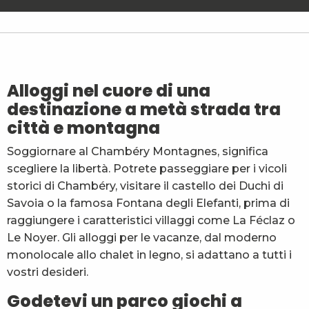
Le Gîte Jacquot
Le Rossane n°64
Les Lauzes - Mme Changea
Le Buchet - M. Antier
Les Cerfs N°11 - Mme Bouvier
Alloggi nel cuore di una
Etoile Boréale
destinazione a metà strada tra
Le Randonneur - Les 3 Sapins
città e montagna
Chalet de la Villette
La Grange aux Écureuils n°2
Soggiornare al Chambéry Montagnes, significa
Wool Inn
scegliere la libertà. Potrete passeggiare per i vicoli
Gîte Le Pleuven - Sabot de Vénus - M. et Mme Petit
Doucy Dessous - Gonthier Jacqueline
storici di Chambéry, visitare il castello dei Duchi di
Savoia o la famosa Fontana degli Elefanti, prima di
raggiungere i caratteristici villaggi come La Féclaz o
Le Noyer. Gli alloggi per le vacanze, dal moderno
monolocale allo chalet in legno, si adattano a tutti i
vostri desideri.
Godetevi un parco giochi a