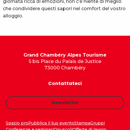
giornata ricca di emozioni, non c’è niente di meglio
che condividere questi sapori nel comfort del vostro
alloggio.
Grand Chambéry Alpes Tourisme
5 bis Place du Palais de Justice
73000 Chambéry
Contattateci
Newsletter
Spazio pro
Pubblica il tuo evento
Stampa
Gruppi
Conferenze e seminari
Opuscoli
Offerte di lavoro