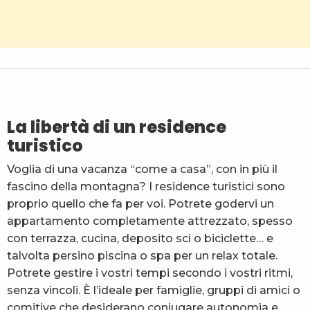
Madame Vacances - Résidence Les Chalets du Berge
La Ferme de la Mense
Résidence Vacancéole Les Balcons d'Aix**
Ternélia L'Eau Vive
Centre de Vacances Les Nivéoles
La libertà di un residence
turistico
Voglia di una vacanza “come a casa”, con in più il
fascino della montagna? I residence turistici sono
proprio quello che fa per voi. Potrete godervi un
appartamento completamente attrezzato, spesso
con terrazza, cucina, deposito sci o biciclette… e
talvolta persino piscina o spa per un relax totale.
Potrete gestire i vostri tempi secondo i vostri ritmi,
senza vincoli. È l’ideale per famiglie, gruppi di amici o
comitive che desiderano coniugare autonomia e