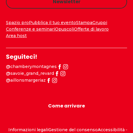
Newsletter
Spazio pro
Pubblica il tuo evento
Stampa
Gruppi
Conferenze e seminari
Opuscoli
Offerte di lavoro
Area host
Seguiteci!
@chamberymontagnes
@savoie_grand_revard
@aillonsmargeriaz
Come arrivare
Informazioni legali
Gestione del consenso
Accessibilità