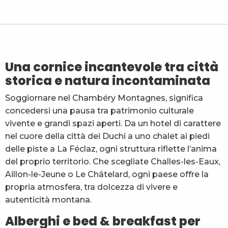
Ibis Styles Chambéry Centre Gare
L'herbier de la Clappe
Ô Pervenches
Les Esseroliettes
Auberge d'Aillon et d'Ailleurs
Una cornice incantevole tra città
La Maison Rouge
storica e natura incontaminata
Hôtel des Princes
La Datcharle
Soggiornare nel Chambéry Montagnes, significa
Une Chambre à Soi
concedersi una pausa tra patrimonio culturale
Chambres d'hôtes La Compagnie du Bourg
vivente e grandi spazi aperti. Da un hotel di carattere
Hôtel Le Margériaz
nel cuore della città dei Duchi a uno chalet ai piedi
Ternélia - Hôtel de l'Eau Vive
delle piste a La Féclaz, ogni struttura riflette l’anima
del proprio territorio. Che scegliate Challes-les-Eaux,
Aillon-le-Jeune o Le Châtelard, ogni paese offre la
propria atmosfera, tra dolcezza di vivere e
autenticità montana.
Alberghi e bed & breakfast per