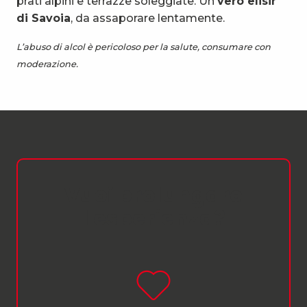
prati alpini e terrazze soleggiate. Un
vero elisir
di Savoia
, da assaporare lentamente.
L’abuso di alcol è pericoloso per la salute, consumare con
moderazione.
Vuoi prolungare
l'esperienza?