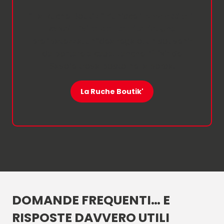
“La Ruche Boutik'” riunisce i
prodotti e il
savoir-faire del territorio
. Una
prelibatezza, un’idea regalo, un souvenir
da portare a casa… anche l’Élixir de
Savoie trova posto nella borsa.
La Ruche Boutik'
DOMANDE FREQUENTI… E
RISPOSTE DAVVERO UTILI