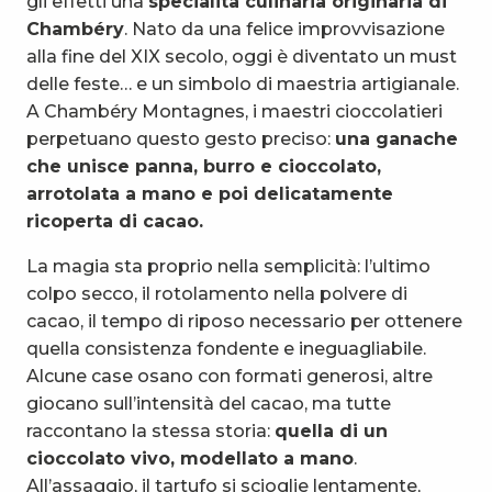
gli effetti una
specialità culinaria originaria di
Chambéry
. Nato da una felice improvvisazione
alla fine del XIX secolo, oggi è diventato un must
delle feste… e un simbolo di maestria artigianale.
A Chambéry Montagnes, i maestri cioccolatieri
perpetuano questo gesto preciso:
una ganache
che unisce panna, burro e cioccolato,
arrotolata a mano e poi delicatamente
ricoperta di cacao.
La magia sta proprio nella semplicità: l’ultimo
colpo secco, il rotolamento nella polvere di
cacao, il tempo di riposo necessario per ottenere
quella consistenza fondente e ineguagliabile.
Alcune case osano con formati generosi, altre
giocano sull’intensità del cacao, ma tutte
raccontano la stessa storia:
quella di un
cioccolato vivo, modellato a mano
.
All’assaggio, il tartufo si scioglie lentamente,