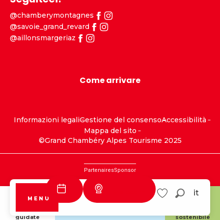
@chamberymontagnes
@savoie_grand_revard
@aillonsmargeriaz
Come arrivare
Informazioni legali
Gestione del consenso
Accessibilità
Mappa del sito
©Grand Chambéry Alpes Tourisme 2025
Partenaires
Sponsor
Webcam
it
MENU
Ricerca
Savoie Grand
Aillons
Voir les favoris
Revard
Margériaz
Visite
Turismo
guidate
sostenibile