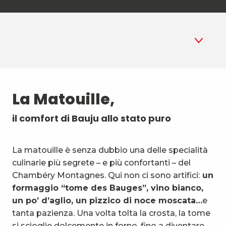
1
La Matouille
La Matouille,
2
Il tartufo al cioccolato
il comfort di Bauju allo stato puro
3
La torta dei Bauges
La matouille è senza dubbio una delle specialità
4
Il Vermouth
culinarie più segrete – e più confortanti – del
Chambéry Montagnes. Qui non ci sono artifici:
un
formaggio “tome des Bauges”, vino bianco,
un po’ d’aglio, un pizzico di noce moscata…
e
tanta pazienza. Una volta tolta la crosta, la tome
si scioglie dolcemente in forno, fino a diventare