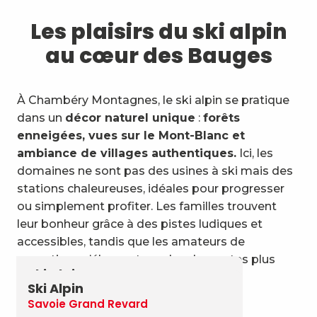
Les plaisirs du ski alpin
au cœur des Bauges
À Chambéry Montagnes, le ski alpin se pratique
dans un
décor naturel unique
:
forêts
enneigées, vues sur le Mont-Blanc et
ambiance de villages authentiques.
Ici, les
domaines ne sont pas des usines à ski mais des
stations chaleureuses, idéales pour progresser
ou simplement profiter. Les familles trouvent
leur bonheur grâce à des pistes ludiques et
accessibles, tandis que les amateurs de
sensations s’élancent sur des descentes plus
Ski Alpin
sportives.
Ski Alpin
Aillons-Margériaz
Savoie Grand Revard