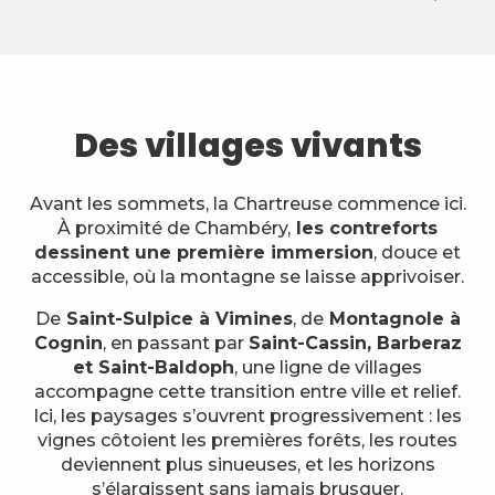
1
Des villages vivants
Des villages vivants
2
Sentiers
3
Histoire
Avant les sommets, la Chartreuse commence ici.
À proximité de Chambéry,
les contreforts
4
dessinent une première immersion
, douce et
Se loger
accessible, où la montagne se laisse apprivoiser.
5
L’harmonie parfaite
De
Saint-Sulpice à Vimines
, de
Montagnole à
Cognin
, en passant par
Saint-Cassin, Barberaz
et Saint-Baldoph
, une ligne de villages
accompagne cette transition entre ville et relief.
Ici, les paysages s’ouvrent progressivement : les
vignes côtoient les premières forêts, les routes
deviennent plus sinueuses, et les horizons
s’élargissent sans jamais brusquer.