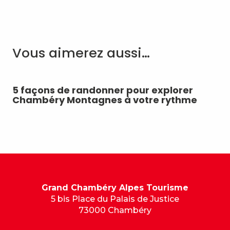
Vous aimerez aussi…
5 façons de randonner pour explorer
Ch
Chambéry Montagnes à votre rythme
vi
Grand Chambéry Alpes Tourisme
5 bis Place du Palais de Justice
73000 Chambéry