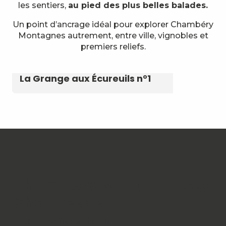
les sentiers,
au pied des plus belles balades.
Un point d’ancrage idéal pour explorer Chambéry
Montagnes autrement, entre ville, vignobles et
premiers reliefs.
Le Farou
Gîte Danielca
Le Manoir de Ménabréa
Le Chalet de la Source
La Grange aux Écureuils n°1
Chambéry Montagnes x
Chartreuse
L’harmonie parfaite