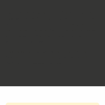
Ce qui fait la force de
Chambéry Montagnes
,
c’est sa
diversité
. Entre
Bauges et Chartreuse
,
ville et nature
,
patrimoine et paysages
, notre
territoire est une terre d’équilibre. La Chartreuse
apporte sa touche mystique, son calme profond,
son élan vers l’essentiel
.
C’est le secret bien gardé de notre Élixir de
Savoie : un territoire pluriel, qui vous invite à
découvrir toutes ses nuances.