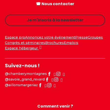
☎ Nous contacter
Je m'inscris à la newsletter
Espace pro
Annoncez votre événement
Presse
Groupes
Congrès et séminaires
Brochures
Emplois
Espace hébergeur
Suivez-nous !
@chamberymontagnes
@savoie_grand_revard
@aillonsmargeriaz
Comment venir ?