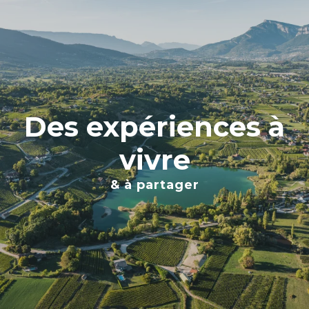
Aller
au
contenu
principal
Des expériences à
vivre
& à partager