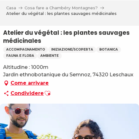
Aller
Casa
Cosa fare a Chambéry Montagnes?
au
Atelier du végétal : les plantes sauvages médicinales
contenu
principal
Atelier du végétal : les plantes sauvages
médicinales
ACCOMPAGNAMENTO
INIZIAZIONE/SCOPERTA
BOTANICA
FAUNA E FLORA
AMBIENTE
Altitudine : 1000m
Jardin ethnobotanique du Semnoz, 74320 Leschaux
Come arrivare
Ajouter aux favoris
Condividere