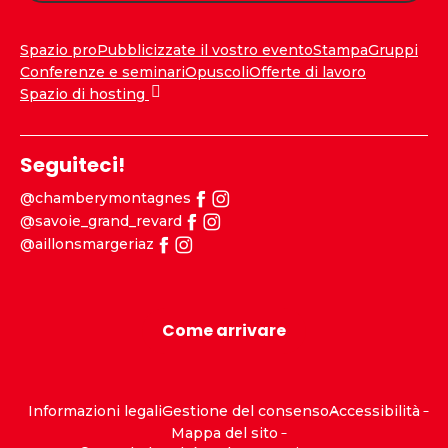
Spazio pro
Pubblicizzate il vostro evento
Stampa
Gruppi
Conferenze e seminari
Opuscoli
Offerte di lavoro
Spazio di hosting
Seguiteci!
@chamberymontagnes
@savoie_grand_revard
@aillonsmargeriaz
Come arrivare
Informazioni legali
Gestione del consenso
Accessibilità
Mappa del sito