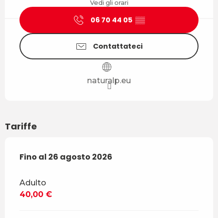
Vedi gli orari
06 70 44 05
▒▒
Contattateci
naturalp.eu
Tariffe
Dal
Fino al
20 luglio 2026
26 agosto 2026
al
26 agosto 2026
Adulto
40,00 €