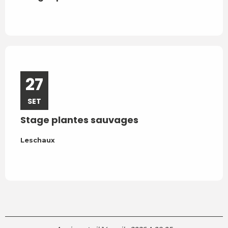
27
2
SET
AG
Stage plantes sauvages
Bain
Leschaux
Saint