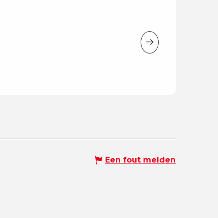
20
AUG
Bain de forêt
Saint-François-de-Sales
Een fout melden