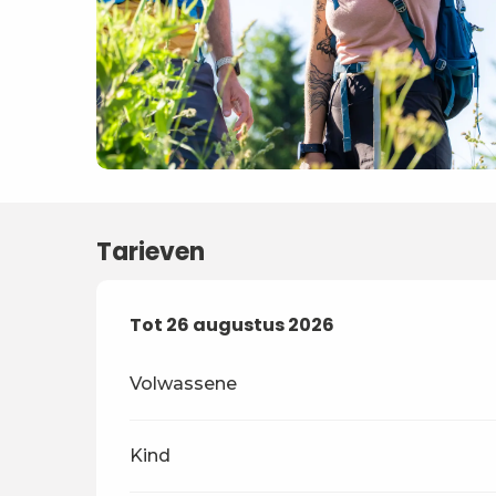
Tarieven
Van
Tot
26 augustus 2026
20 juli 2026
tot
26 augustus 2026
Volwassene
Kind