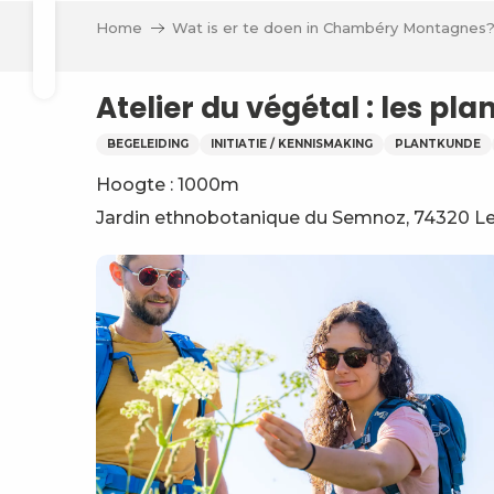
Aller
Home
Wat is er te doen in Chambéry Montagnes
au
 Boutik
Zoek op
contenu
principal
Atelier du végétal : les p
ieve
BEGELEIDING
INITIATIE / KENNISMAKING
PLANTKUNDE
Hoogte : 1000m
n
Jardin ethnobotanique du Semnoz, 74320 L
n