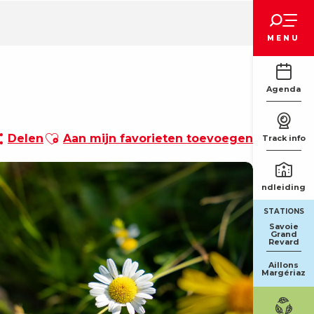
Voir les favoris
MENU
Agenda
Ajouter aux favoris
Delen
Aan mijn favorieten toevoegen
Track info
Rondleidinge
STATIONS
Savoie
Grand
Revard
Aillons
Margériaz