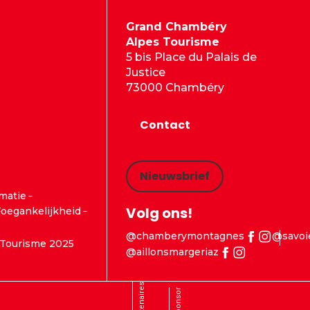
Grand Chambéry
Alpes Tourisme
5 bis Place du Palais de
Justice
73000 Chambéry
Contact
Nieuwsbrief
rmatie
Volg ons!
oegankelijkheid
@chamberymontagnes
@savoi
Tourisme 2025
@aillonsmargeriaz
Partenaires
Sponsor