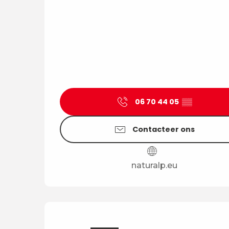
06 70 44 05
▒▒
Contacteer ons
naturalp.eu