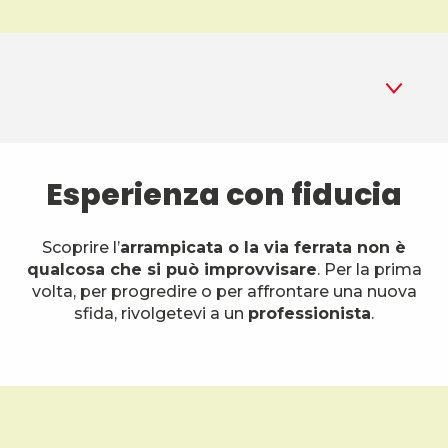
1
Compagni e corsi
Esperienza con fiducia
2
Noleggio di attrezzature
Scoprire l’
arrampicata o la via ferrata non è
3
qualcosa che si può improvvisare
. Per la prima
Top 3 dei luoghi di arrampicata
volta, per progredire o per affrontare una nuova
sfida, rivolgetevi a un
professionista
.
4
Via ferrata
5
Tutti i siti