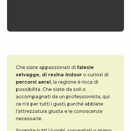
Una via adattata significa più
piacere e
sicurezza
… e più bei ricordi.
Che siate appassionati di
falesie
selvagge, di
resina indoor
o curiosi di
percorsi aerei
, la regione è ricca di
possibilità. Che siate da soli o
accompagnati da un professionista, qui
ce n’è per tutti i gusti, purché abbiate
l’attrezzatura giusta e le conoscenze
necessarie.
Scoprite tutti i luoghi, sorvegliati o meno,