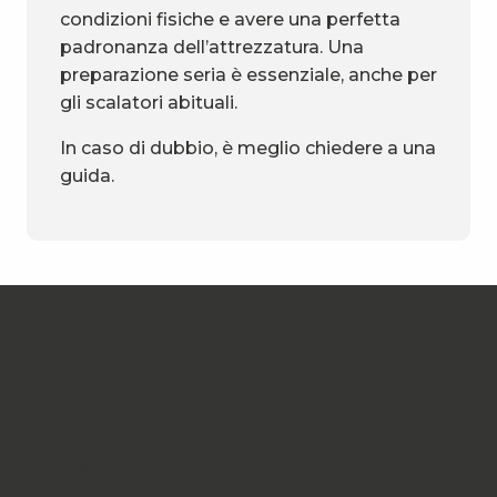
condizioni fisiche e avere una perfetta
padronanza dell’attrezzatura. Una
preparazione seria è essenziale, anche per
gli scalatori abituali.
In caso di dubbio, è meglio chiedere a una
guida.
Top 3 dei luoghi di
arrampicata
Tre stati d’animo. Tre personaggi. Tre modi di
vibrare sulla roccia
. Quale sarà il vostro elisir del