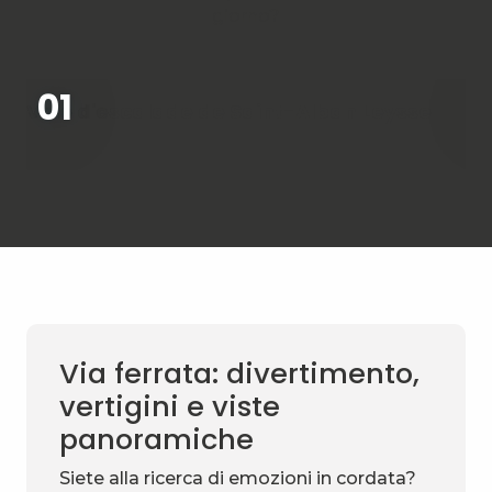
giorno?
01
Voie d'escalade de Saint-Alban Leysse
Si
Via ferrata: divertimento,
vertigini e viste
panoramiche
Siete alla ricerca di emozioni in cordata?