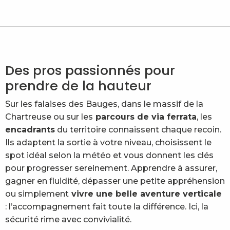
Terres d'altitude
Penven Bruno
Bureau des guides de Chambéry
Alpes Ascensions
Savoie Sports Aventure - VTT et sports nature
Des pros passionnés pour
Terreo Canyoning
prendre de la hauteur
Sur les falaises des Bauges, dans le massif de la
Chartreuse ou sur les
parcours de via ferrata
, les
encadrants
du territoire connaissent chaque recoin.
Ils adaptent la sortie à votre niveau, choisissent le
spot idéal selon la météo et vous donnent les clés
pour progresser sereinement. Apprendre à assurer,
gagner en fluidité, dépasser une petite appréhension
ou simplement
vivre une belle aventure verticale
: l’accompagnement fait toute la différence. Ici, la
sécurité rime avec convivialité.