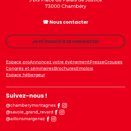
73000 Chambéry
☎ Nous contacter
Je m'inscris à la newsletter
Espace pro
Annoncez votre événement
Presse
Groupes
Congrès et séminaires
Brochures
Emplois
Espace hébergeur
Suivez-nous !
@chamberymontagnes
@savoie_grand_revard
@aillonsmargeriaz