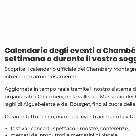
Les Noces de Figaro
Festi'Fecl' Au Caribou
Atelier Baumes et plantes sauvages
Vendredis en Musique : Sycamore Sisters
Calendario degli eventi a Chambé
Stage multi-cordes escalade, via-ferrata, canyon (10-1
settimana o durante il vostro sog
Jidé Waro en concert - Maloya (La Réunion)
7ème Symposium de sculpture et rencontre d'artist
Scoprite il calendario ufficiale del Chambéry Montagne
Initiation à la marqueterie de paille - Niveau 1 débuta
intrecciano armoniosamente.
Esc'apéro aux Fruits de la Treille
Exposition : Messages/Images, graphisme d'intérêt 
Aggiornata in tempo reale tramite il nostro sistema di 
Exposition de peinture Martine Sainte Mareville
organizzati a Chambéry, nella valle, nel Massiccio dei
Festi'Fecl
laghi di Aiguebelette e del Bourget, fino al cuore dell
Durante tutto l’anno, numerosi eventi animano la vita 
festival, concerti, spettacoli, mostre, conferenze,
mercati dei produttori e mercatini di Natale,