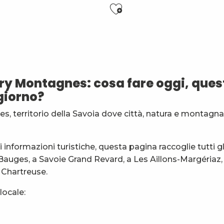
Ajouter aux f
ry Montagnes: cosa fare oggi, quest
6 ans)
giorno?
es
s, territorio della Savoia dove città, natura e montagna
nt
général
informazioni turistiche, questa pagina raccoglie tutti gl
 Bauges, a Savoie Grand Revard, a Les Aillons-Margériaz, 
a Chartreuse.
locale: