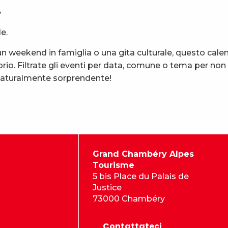
,
e.
 weekend in famiglia o una gita culturale, questo calen
rio. Filtrate gli eventi per data, comune o tema per non
 naturalmente sorprendente!
Grand Chambéry Alpes
Tourisme
5 bis Place du Palais de
Justice
73000 Chambéry
Contattateci