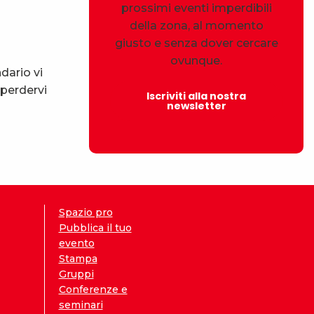
prossimi eventi imperdibili
della zona, al momento
giusto e senza dover cercare
ovunque.
dario vi
 perdervi
Iscriviti alla nostra
newsletter
Spazio pro
Pubblica il tuo
evento
Stampa
Gruppi
Conferenze e
seminari