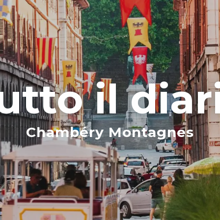
utto il diar
Chambéry Montagnes