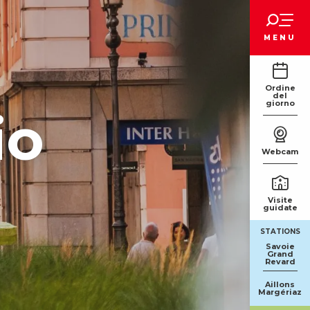
Voir les favoris
MENU
Ordine
del
giorno
io
Webcam
Visite
guidate
STATIONS
Savoie
Grand
Revard
Aillons
Margériaz