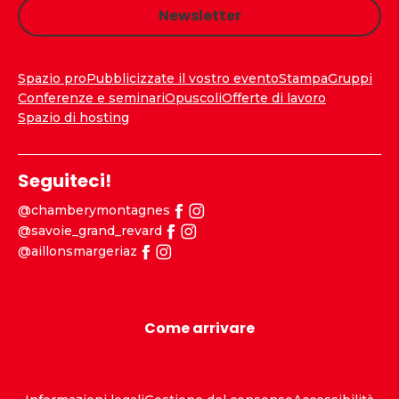
Newsletter
Spazio pro
Pubblicizzate il vostro evento
Stampa
Gruppi
Conferenze e seminari
Opuscoli
Offerte di lavoro
Spazio di hosting
Seguiteci!
@chamberymontagnes
@savoie_grand_revard
@aillonsmargeriaz
Come arrivare