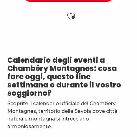
Ajouter aux f
Sieste musicale aux Charmettes : OudéBach
Les Classiques du Prieuré
Arts de rue : soirée musique amplifiée
Graines de papier
Calendario degli eventi a
La tête dans les étoiles - séance de planétarium
Chambéry Montagnes: cosa
Apéro'vignes au Domaine La Gerbelle
fare oggi, questo fine
Apéro'vignes à la Maison Philippe Grisard
settimana o durante il vostro
Stage multi-cordes escalade, via-ferrata, canyon (10-1
soggiorno?
7ème Symposium de sculpture et rencontre d'artist
Balade découverte : Arbres médicinaux de nos sentie
Scoprite il calendario ufficiale del Chambéry
Apéro'vignes au Domaine de Méjane
Montagnes, territorio della Savoia dove città,
Esc'apéro aux Fruits de la Treille
natura e montagna si intrecciano
armoniosamente.