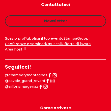
Contattateci
Newsletter
Spazio pro
Pubblica il tuo evento
Stampa
Gruppi
Conferenze e seminari
Opuscoli
Offerte di lavoro
Area host
Seguiteci!
@chamberymontagnes
@savoie_grand_revard
@aillonsmargeriaz
Come arrivare