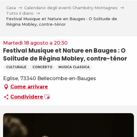
Aller
Casa
Calendario degli eventi Chambéry Montagnes
au
Tutto il diario
contenu
Festival Musique et Nature en Bauges : O Solitude de
Régina Mobley, contre-ténor
principal
Martedì 18 agosto a 20:30
Festival Musique et Nature en Bauges : O
Solitude de Régina Mobley, contre-ténor
CULTURALE
CONCERTO
MUSICA CLASSICA
Eglise, 73340 Bellecombe-en-Bauges
Come arrivare
Ajouter aux favoris
Condividere