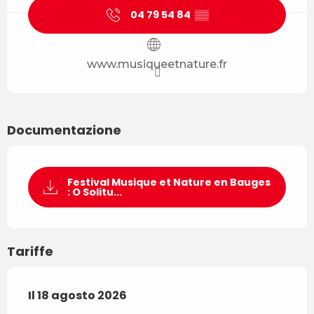
04 79 54 84
▒▒
www.musiqueetnature.fr
Documentazione
Festival Musique et Nature en Bauges
: O Solitu...
Tariffe
Il
Il
18 agosto 2026
18 agosto 2026