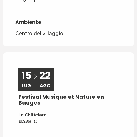
Ambiente
Ambiente
Centro del villaggio
15
22
LUG
AGO
Festival Musique et Nature en
Bauges
Le Châtelard
da
28
€