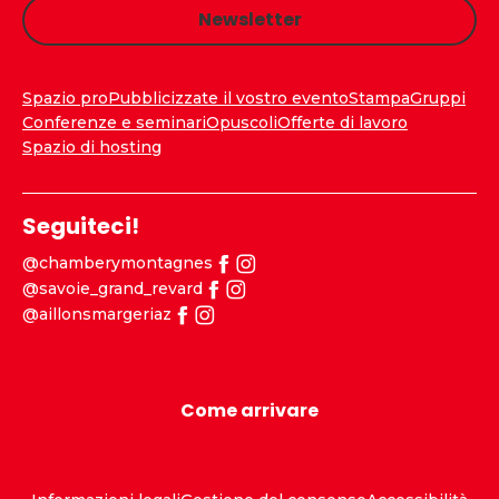
Newsletter
Spazio pro
Pubblicizzate il vostro evento
Stampa
Gruppi
Conferenze e seminari
Opuscoli
Offerte di lavoro
Spazio di hosting
Seguiteci!
@chamberymontagnes
@savoie_grand_revard
@aillonsmargeriaz
Come arrivare