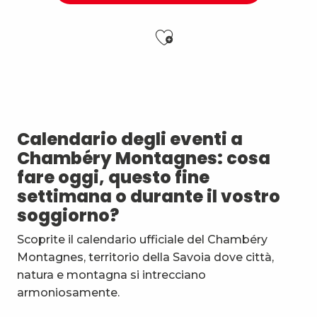
Ajouter aux f
Arts de rue : soirée musique amplifiée
Graines de papier
Apéro'vignes au Domaine La Gerbelle
La tête dans les étoiles - séance de planétarium
Calendario degli eventi a
Sieste musicale aux Charmettes : OudéBach
Chambéry Montagnes: cosa
Les Classiques du Prieuré
fare oggi, questo fine
Apéro'vignes à la Maison Philippe Grisard
settimana o durante il vostro
Stage multi-cordes escalade, via-ferrata, canyon (10-1
soggiorno?
7ème Symposium de sculpture et rencontre d'artist
Balade découverte : Arbres médicinaux de nos sentie
Scoprite il calendario ufficiale del Chambéry
Apéro'vignes au Domaine de Méjane
Montagnes, territorio della Savoia dove città,
Esc'apéro aux Fruits de la Treille
natura e montagna si intrecciano
armoniosamente.