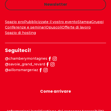
Newsletter
Spazio pro
Pubblicizzate il vostro evento
Stampa
Gruppi
Conferenze e seminari
Opuscoli
Offerte di lavoro
Spazio di hosting
Seguiteci!
@chamberymontagnes
@savoie_grand_revard
@aillonsmargeriaz
Come arrivare