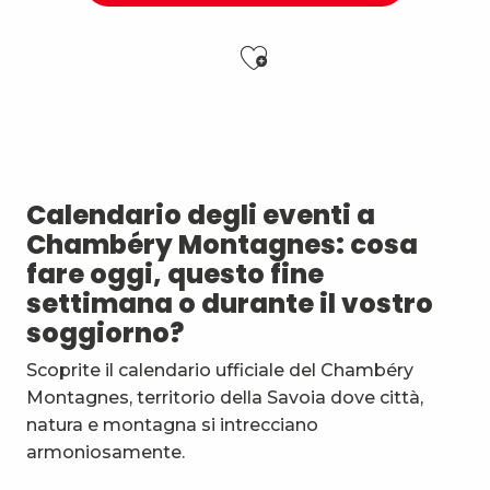
Ajouter aux f
Vendredis en Musique : Sycamore Sisters
Festi'Fecl' Au Caribou
Jidé Waro en concert - Maloya (La Réunion)
Atelier Baumes et plantes sauvages
Calendario degli eventi a
Les Noces de Figaro
Chambéry Montagnes: cosa
Stage multi-cordes escalade, via-ferrata, canyon (10-1
fare oggi, questo fine
7ème Symposium de sculpture et rencontre d'artist
settimana o durante il vostro
Initiation à la marqueterie de paille - Niveau 1 débuta
soggiorno?
Esc'apéro aux Fruits de la Treille
Exposition : Messages/Images, graphisme d'intérêt 
Scoprite il calendario ufficiale del Chambéry
Exposition de peinture Martine Sainte Mareville
Montagnes, territorio della Savoia dove città,
Festi'Fecl
natura e montagna si intrecciano
armoniosamente.