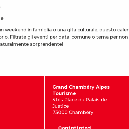
,
e.
 weekend in famiglia o una gita culturale, questo calen
rio. Filtrate gli eventi per data, comune o tema per non
 naturalmente sorprendente!
Grand Chambéry Alpes
Tourisme
5 bis Place du Palais de
Justice
73000 Chambéry
Contattateci