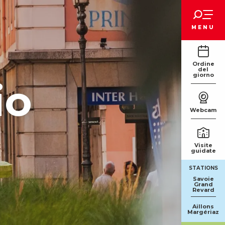
Voir les favoris
MENU
Ordine
del
giorno
io
Webcam
Visite
guidate
STATIONS
Savoie
Grand
Revard
Aillons
Margériaz