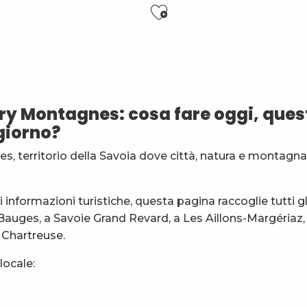
Ajouter aux f
ry Montagnes: cosa fare oggi, quest
6 ans)
giorno?
es
s, territorio della Savoia dove città, natura e montagna
nt
général
informazioni turistiche, questa pagina raccoglie tutti gl
 Bauges, a Savoie Grand Revard, a Les Aillons-Margériaz, 
a Chartreuse.
locale: