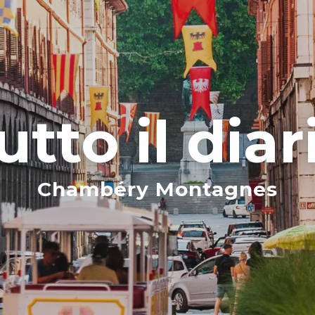
utto il diar
Chambéry Montagnes