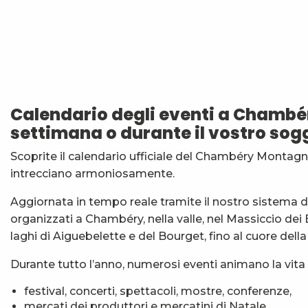
Les Noces de Figaro
Festi'Fecl' Au Caribou
Atelier Baumes et plantes sauvages
Vendredis en Musique : Sycamore Sisters
Calendario degli eventi a Chambé
Stage multi-cordes escalade, via-ferrata, canyon (10-1
settimana o durante il vostro sog
Jidé Waro en concert - Maloya (La Réunion)
7ème Symposium de sculpture et rencontre d'artist
Scoprite il calendario ufficiale del Chambéry Montagne
Initiation à la marqueterie de paille - Niveau 1 débuta
intrecciano armoniosamente.
Esc'apéro aux Fruits de la Treille
Exposition : Messages/Images, graphisme d'intérêt 
Aggiornata in tempo reale tramite il nostro sistema di 
Exposition de peinture Martine Sainte Mareville
organizzati a Chambéry, nella valle, nel Massiccio dei
Festi'Fecl
laghi di Aiguebelette e del Bourget, fino al cuore dell
Durante tutto l’anno, numerosi eventi animano la vita 
festival, concerti, spettacoli, mostre, conferenze,
mercati dei produttori e mercatini di Natale,