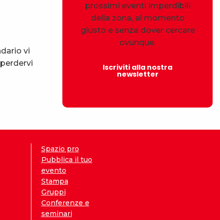
prossimi eventi imperdibili
della zona, al momento
giusto e senza dover cercare
ovunque.
dario vi
 perdervi
Iscriviti alla nostra
newsletter
Spazio pro
Pubblica il tuo
evento
Stampa
Gruppi
Conferenze e
seminari