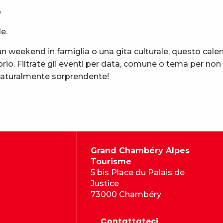
,
e.
 weekend in famiglia o una gita culturale, questo calen
rio. Filtrate gli eventi per data, comune o tema per non
 naturalmente sorprendente!
Grand Chambéry Alpes
Tourisme
5 bis Place du Palais de
Justice
73000 Chambéry
Contattateci