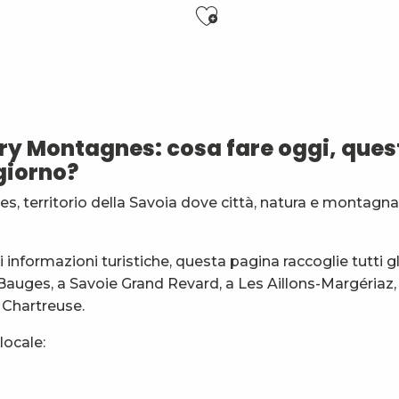
Ajouter aux f
 Club de Chambéry
es
ry Montagnes: cosa fare oggi, quest
général
giorno?
s, territorio della Savoia dove città, natura e montagna
ion
informazioni turistiche, questa pagina raccoglie tutti gl
 Bauges, a Savoie Grand Revard, a Les Aillons-Margériaz, 
a Chartreuse.
locale: