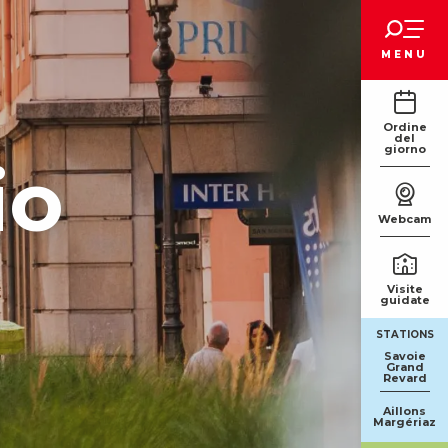
Voir les favoris
MENU
Ordine
del
giorno
io
Webcam
Visite
guidate
STATIONS
Savoie
Grand
Revard
Aillons
Margériaz