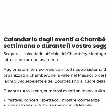
Soirée Barbecue et DJ
Matinées Taï Chi : Tai Chi et Qi Gong avec le Karaté
Nuit des étoiles
7ème Symposium de sculpture et rencontre d'artist
Calendario degli eventi a Chambé
Exposition : Messages/Images, graphisme d'intérêt 
settimana o durante il vostro sog
Exposition de peinture Martine Sainte Mareville
Festi'Fecl
Scoprite il calendario ufficiale del Chambéry Montagne
Festival Musique et Nature en Bauges
intrecciano armoniosamente.
Visita guidata : la Santa Capella e il Castello dei Duchi
Passage en mode estival des piscines d'agglomérat
Aggiornata in tempo reale tramite il nostro sistema di 
Exposition : Quand la matière s'éveille
organizzati a Chambéry, nella valle, nel Massiccio dei
Exposition : Jour sur la nuit
laghi di Aiguebelette e del Bourget, fino al cuore dell
Durante tutto l’anno, numerosi eventi animano la vita 
festival, concerti, spettacoli, mostre, conferenze,
mercati dei produttori e mercatini di Natale,