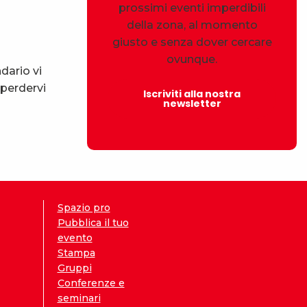
prossimi eventi imperdibili
della zona, al momento
giusto e senza dover cercare
ovunque.
dario vi
 perdervi
Iscriviti alla nostra
newsletter
Spazio pro
Pubblica il tuo
evento
Stampa
Gruppi
Conferenze e
seminari