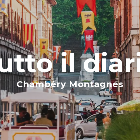
utto il diar
Chambéry Montagnes