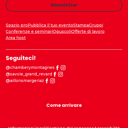
Newsletter
Spazio pro
Pubblica il tuo evento
Stampa
Gruppi
Conferenze e seminari
Opuscoli
Offerte di lavoro
Area host
Seguiteci!
@chamberymontagnes
@savoie_grand_revard
@aillonsmargeriaz
Come arrivare