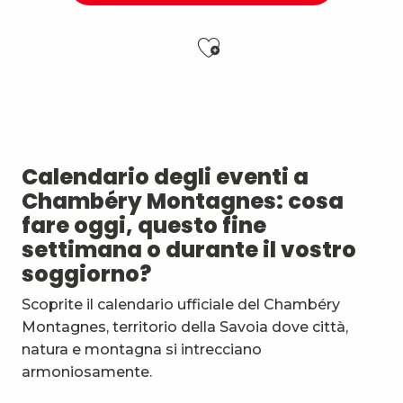
Ajouter aux f
Matinées Taï Chi : Tai Chi et Qi Gong avec le Karaté
Soirée Barbecue et DJ
Nuit des étoiles
7ème Symposium de sculpture et rencontre d'artist
Calendario degli eventi a
Exposition : Messages/Images, graphisme d'intérêt 
Chambéry Montagnes: cosa
Exposition de peinture Martine Sainte Mareville
fare oggi, questo fine
Festi'Fecl
settimana o durante il vostro
Visita guidata : la Santa Capella e il Castello dei Duchi
soggiorno?
Festival Musique et Nature en Bauges
Passage en mode estival des piscines d'agglomérat
Scoprite il calendario ufficiale del Chambéry
Exposition : Quand la matière s'éveille
Montagnes, territorio della Savoia dove città,
Visite commentée : A la Découverte de la Nuit
natura e montagna si intrecciano
armoniosamente.