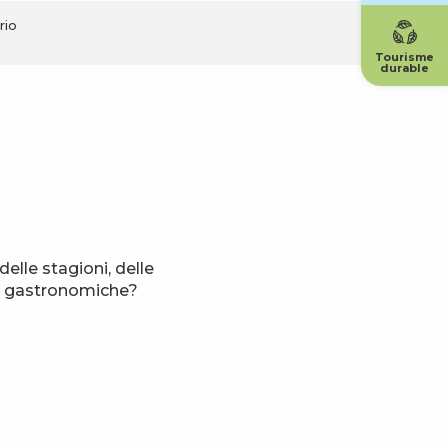
rio
Tourisme
durable
elle stagioni, delle
oni gastronomiche?