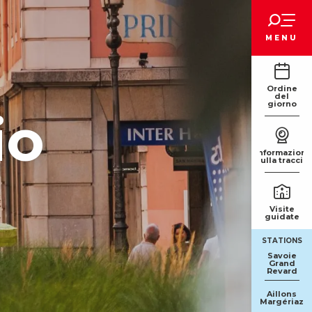
Voir les favoris
MENU
Ordine
del
giorno
io
Informazioni
sulla traccia
Visite
guidate
STATIONS
Savoie
Grand
Revard
Aillons
Margériaz