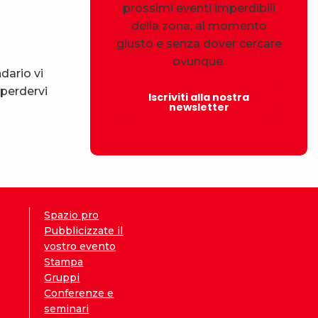
prossimi eventi imperdibili
della zona, al momento
giusto e senza dover cercare
ovunque.
dario vi
 perdervi
Iscriviti alla nostra
newsletter
Spazio pro
Pubblicizzate il
vostro evento
Stampa
Gruppi
Conferenze e
seminari