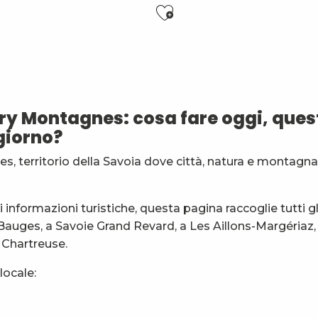
Ajouter aux f
ry Montagnes: cosa fare oggi, quest
giorno?
s, territorio della Savoia dove città, natura e montagna
6 ans)
es
rs
informazioni turistiche, questa pagina raccoglie tutti gl
 Bauges, a Savoie Grand Revard, a Les Aillons-Margériaz, 
général
a Chartreuse.
locale: