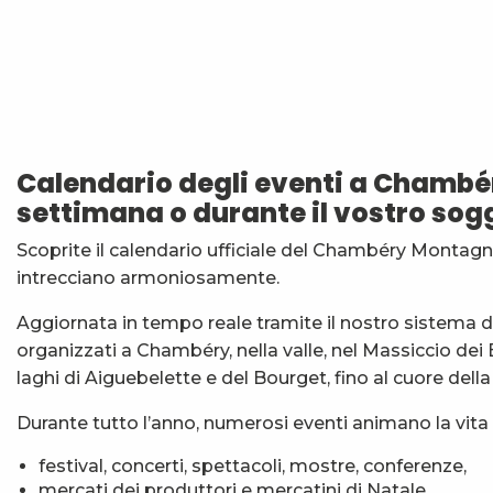
Arts de rue : soirée musique amplifiée
Sieste musicale aux Charmettes : OudéBach
Apéro'vignes au Domaine La Gerbelle
Les Classiques du Prieuré
Calendario degli eventi a Chambé
Apéro'vignes à la Maison Philippe Grisard
settimana o durante il vostro sog
La tête dans les étoiles - séance de planétarium
Graines de papier
Scoprite il calendario ufficiale del Chambéry Montagne
Stage multi-cordes escalade, via-ferrata, canyon (10-1
intrecciano armoniosamente.
7ème Symposium de sculpture et rencontre d'artist
Balade découverte : Arbres médicinaux de nos sentie
Aggiornata in tempo reale tramite il nostro sistema di 
Apéro'vignes au Domaine de Méjane
organizzati a Chambéry, nella valle, nel Massiccio dei
Exposition : Messages/Images, graphisme d'intérêt 
laghi di Aiguebelette e del Bourget, fino al cuore dell
Durante tutto l’anno, numerosi eventi animano la vita 
festival, concerti, spettacoli, mostre, conferenze,
mercati dei produttori e mercatini di Natale,