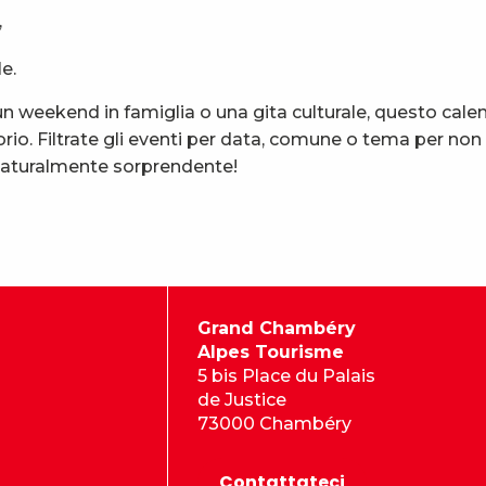
,
e.
 weekend in famiglia o una gita culturale, questo calen
rio. Filtrate gli eventi per data, comune o tema per non
 naturalmente sorprendente!
Grand Chambéry
Alpes Tourisme
5 bis Place du Palais
de Justice
73000 Chambéry
Contattateci