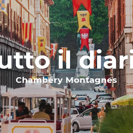
utto il diar
Chambéry Montagnes