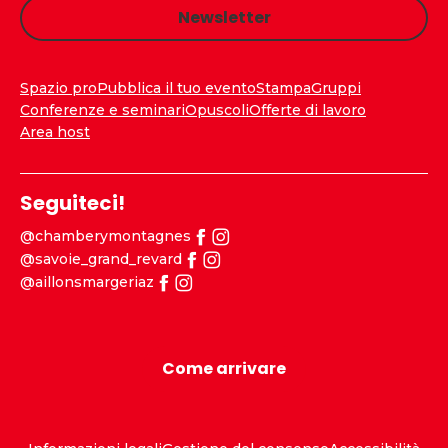
Newsletter
Spazio pro
Pubblica il tuo evento
Stampa
Gruppi
Conferenze e seminari
Opuscoli
Offerte di lavoro
Area host
Seguiteci!
@chamberymontagnes
@savoie_grand_revard
@aillonsmargeriaz
Come arrivare