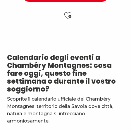
Ajouter aux f
Matinées Taï Chi : Tai Chi et Qi Gong avec le Karaté
Nuit des étoiles
Soirée Barbecue et DJ
7ème Symposium de sculpture et rencontre d'artist
Calendario degli eventi a
Exposition : Messages/Images, graphisme d'intérêt 
Chambéry Montagnes: cosa
Exposition de peinture Martine Sainte Mareville
fare oggi, questo fine
Festi'Fecl
settimana o durante il vostro
Festival Musique et Nature en Bauges
soggiorno?
Visita guidata : la Santa Capella e il Castello dei Duchi
Passage en mode estival des piscines d'agglomérat
Scoprite il calendario ufficiale del Chambéry
Exposition : Quand la matière s'éveille
Montagnes, territorio della Savoia dove città,
Exposition d'affiches : Quand la nuit s’affiche !
natura e montagna si intrecciano
armoniosamente.