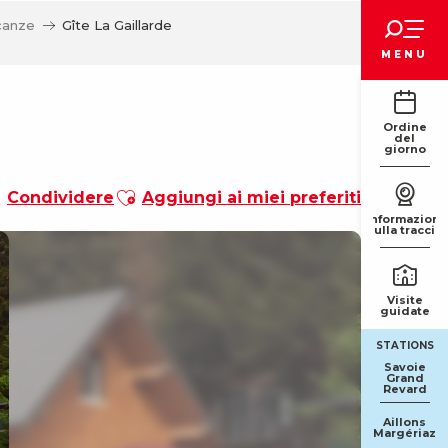
Voir les favoris
acanze
Gîte La Gaillarde
MENU
Ordine
del
giorno
Ajouter aux favoris
Condividere
Aggiungi ai miei preferiti
Informazioni
sulla traccia
Visite
guidate
STATIONS
Savoie
Grand
Revard
Aillons
Margériaz