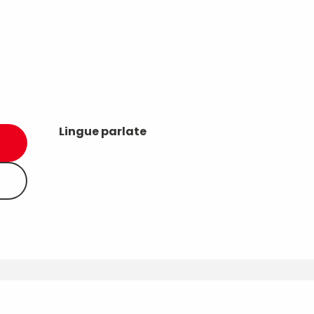
Lingue parlate
Lingue parlate