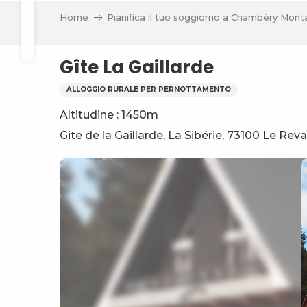
a
Aller
Home
Pianifica il tuo soggiorno a Chambéry Mon
au
Ricerca
contenu
principal
Gîte La Gaillarde
ALLOGGIO RURALE PER PERNOTTAMENTO
Altitudine : 1450m
va
Gite de la Gaillarde, La Sibérie, 73100 Le Rev