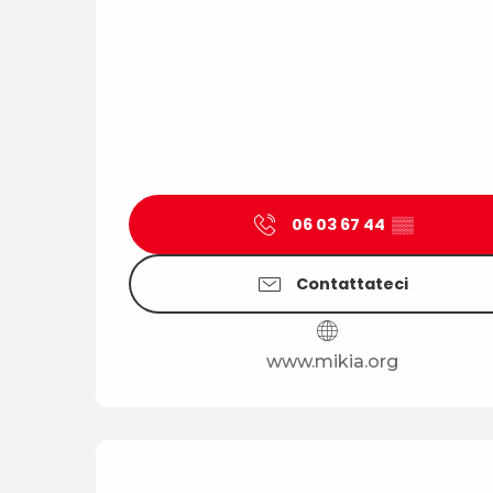
06 03 67 44
▒▒
Contattateci
www.mikia.org