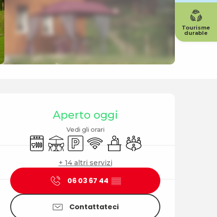
Tourisme
durable
Orari e contatti
Aperto oggi
Vedi gli orari
Lavastoviglie
Terrazza
Parcheggio
Wi-Fi
Seminari
Sala riunioni
+ 14 altri servizi
06 03 67 44
▒▒
Contattateci