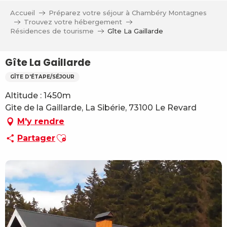
Aller
Accueil
Préparez votre séjour à Chambéry Montagnes
au
Trouvez votre hébergement
contenu
Résidences de tourisme
Gîte La Gaillarde
principal
Gîte La Gaillarde
GÎTE D'ÉTAPE/SÉJOUR
Altitude : 1450m
Gite de la Gaillarde, La Sibérie, 73100 Le Revard
M'y rendre
Ajouter aux favoris
Partager