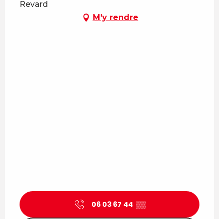
Revard
M'y rendre
06 03 67 44
▒▒