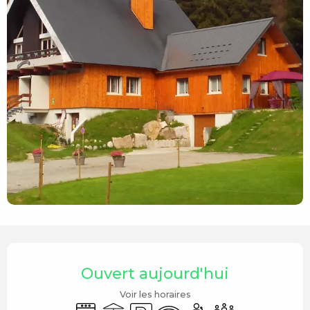
Ouverture et coordonnées
Ouvert aujourd'hui
Voir les horaires
Lave vaisselle
Terrasse
Parking
WiFi
Séminaires
Salle de réunion