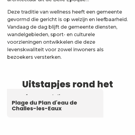
Deze traditie van wellness heeft een gemeente
gevormd die gericht is op welzijn en leefbaarheid.
Vandaag de dag blijft de gemeente diensten,
wandelgebieden, sport- en culturele
voorzieningen ontwikkelen die deze
levenskwaliteit voor zowel inwoners als
bezoekers versterken.
Uitstapjes rond het
water
Comfort wandeling: De
bronnen van Challes les Eaux
Plage du Plan d'eau de
Challes-les-Eaux