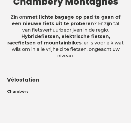
Chambéry Montagnes
Zin om
met lichte bagage op pad te gaan of
een nieuwe fiets uit te proberen
? Er zijn tal
van fietsverhuurbedrijven in de regio.
Hybridefietsen, elektrische fietsen,
racefietsen of mountainbikes
: er is voor elk wat
wils om in alle vrijheid te fietsen, ongeacht uw
niveau.
Vélostation
Fé
Chambéry
La 