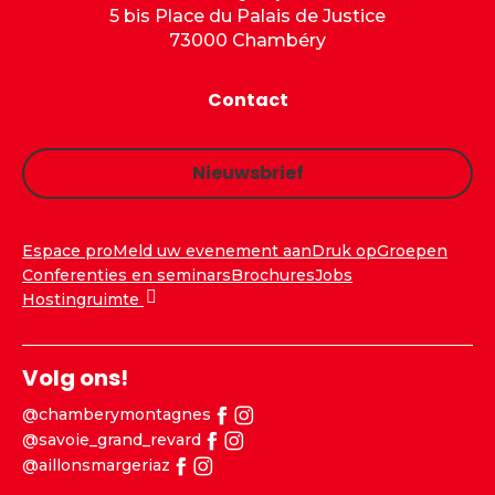
5 bis Place du Palais de Justice
73000 Chambéry
Contact
Nieuwsbrief
Espace pro
Meld uw evenement aan
Druk op
Groepen
Conferenties en seminars
Brochures
Jobs
Hostingruimte
Volg ons!
@chamberymontagnes
@savoie_grand_revard
@aillonsmargeriaz