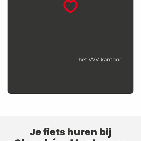
Wat is het geheim van de mooiste
fietstochten?
Een flinke dosis nieuwsgierigheid… en
onze fietskaarten om in je zak te
stoppen. Kom langs bij
het VVV-kantoor
om je mooiste uitstapjes in Savoie uit te
stippelen.
Je fiets huren bij