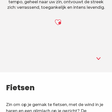
tempo, geheel naar uw zin, ontvouwt de streek
zich: verrassend, toegankelijk en intens levendig.
Ajouter aux f
1
Fietsen
Fietsen
2
Cyclosport
3
Zin om op je gemak te fietsen, met de wind in je
Mountainbiken & Sensaties
haren en een glimlach op je gezicht? De