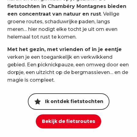
4
fietstochten in Chambéry Montagnes bieden
Label Accessoires
een concentraat van natuur en rust
. Veilige
5
groene routes, schaduwrijke paden, langs
Blijft
meren… hier nodigt elke tocht je uit om even
6
helemaal tot rust te komen.
Fietsverhuur
Met het gezin, met vrienden of in je eentje
7
Fietsevenementen
verken je een toegankelijk en verkwikkend
gebied. Een picknickpauze, een omweg door een
8
FAQ
dorpje, een uitzicht op de bergmassieven… en de
magie is compleet.
Ik ontdek fietstochten
Bekijk de fietsroutes