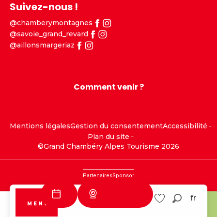
Suivez-nous !
@chamberymontagnes
@savoie_grand_revard
@aillonsmargeriaz
Comment venir ?
Mentions légales
Gestion du consentement
Accessibilité
Plan du site
©Grand Chambéry Alpes Tourisme 2026
Partenaires
Sponsor
Webcams
fr
MENU
Recherc
Aillons
Voir les favoris
Margeriaz
Tourisme