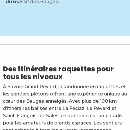
du massif des Bauges…
Etienne Loisel - accompagnateur en montagne
Univers Sauvage
Ecole du Ski Français ESF du Revard
Village tipi - Activités
ESI - Ecole de Ski Nordique de Saint François de Sale
Des itinéraires raquettes pour
ESI Top Nordic
tous les niveaux
Azimut Experience Montagne
À Savoie Grand Revard, la randonnée en raquettes et
les sentiers piétons offrent une expérience unique au
cœur des Bauges enneigés. Avec plus de 100 km
d’itinéraires balisés entre La Féclaz, Le Revard et
Saint-François-de-Sales, ce domaine est un paradis
pour les amateurs de grands espaces. Les sentiers