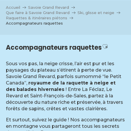
Aller
Accueil
Savoie Grand Revard
au
Que faire à Savoie Grand Revard
Ski, glisse et neige
contenu
Raquettes & itinéraires piétons
Accompagnateurs raquettes
principal
Ajouter 
Accompagnateurs raquettes
Sous vos pas, la neige crisse, l’air est pur et les
paysages du plateau s’étirent à perte de vue.
Savoie Grand Revard, parfois surnommé “le Petit
Canada”,
royaume de la raquette à neige et
des balades hivernales
! Entre La Féclaz, Le
Revard et Saint-François-de-Sales, partez à la
découverte du nature riche et préservée, à travers
forêts de sapins, crêtes et vastes clairières.
Et surtout, suivez le guide ! Nos accompagnateurs
en montagne vous partageront tous les secrets