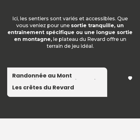
Ici, les sentiers sont variés et accessibles. Que
vous veniez pour une
sortie tranquille, un
entraînement spécifique ou une longue sortie
en montagne,
le plateau du Revard offre un
terrain de jeu idéal.
Randonnée au Mont
La croix du Nivolet depuis le
Margeriaz depuis Plainpalais
Nos itinéraires préférés
Plateau Sud
par le Col de la Verne
Les crêtes du Revard