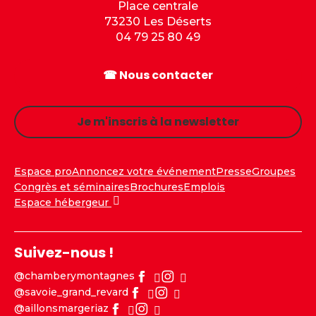
Place centrale
73230 Les Déserts
04 79 25 80 49
☎ Nous contacter
Je m'inscris à la newsletter
Espace pro
Annoncez votre événement
Presse
Groupes
Congrès et séminaires
Brochures
Emplois
Espace hébergeur
Suivez-nous !
@chamberymontagnes
@savoie_grand_revard
@aillonsmargeriaz