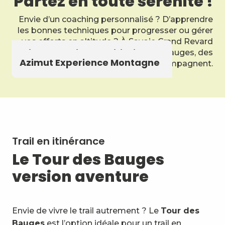
Partez en toute sérénité !
Envie d’un coaching personnalisé ? D’apprendre
les bonnes techniques pour progresser ou gérer
vos efforts en altitude ? À Savoie Grand Revard
Alice Mandrillon - Initiation au
et dans tout le Massif des Bauges, des
trail dans les Bauges
Azimut Experience Montagne
professionnels passionnés vous accompagnent.
Trail en itinérance
Le Tour des Bauges
version aventure
Envie de vivre le trail autrement ? Le
Tour des
Bauges
est l’option idéale pour un trail en