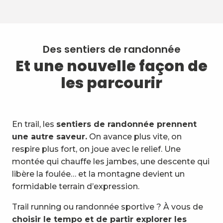
1
Randonnée en accéléré
Des sentiers de randonnée
Et une nouvelle façon de
2
Itinéraires préférés
les parcourir
3
Tous nos tracés
4
Avec les pros, partez en
sécurité
En trail, les
sentiers de randonnée prennent
une autre saveur.
On avance plus vite, on
5
Tour des Bauges
respire plus fort, on joue avec le relief. Une
montée qui chauffe les jambes, une descente qui
6
Conseils
libère la foulée… et la montagne devient un
formidable terrain d’expression.
Trail running ou randonnée sportive ? À vous de
choisir le tempo et de partir explorer les