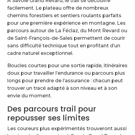
À Savoie Grand Revard, le trail se découvre
Randonnée au Mont Margeriaz depuis Plainpalais par 
facilement. Le plateau offre de nombreux
Les crêtes du Revard
chemins forestiers et sentiers roulants parfaits
Sur les traces de La Crémaillère
pour une première expérience en montagne. Les
La Croix des bergers depuis Crolles-Le Revard
parcours autour de La Féclaz, du Mont Revard ou
de Saint-François-de-Sales permettent de courir
sans difficulté technique tout en profitant d’un
cadre naturel exceptionnel.
Boucles courtes pour une sortie rapide, itinéraires
doux pour travailler l’endurance ou parcours plus
longs pour prendre de l’assurance : chacun peut
trouver un tracé adapté à son niveau et à son
envie du moment.
Des parcours trail pour
repousser ses limites
Les coureurs plus expérimentés trouveront aussi