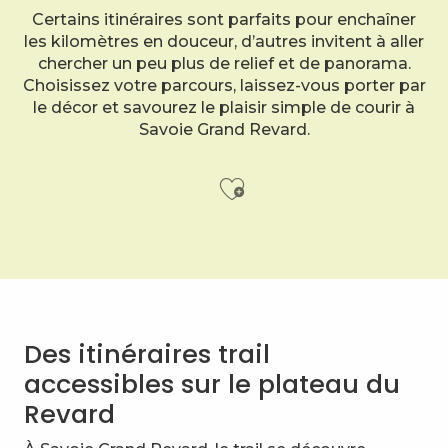
Certains itinéraires sont parfaits pour enchaîner
les kilomètres en douceur, d’autres invitent à aller
chercher un peu plus de relief et de panorama.
Choisissez votre parcours, laissez-vous porter par
le décor et savourez le plaisir simple de courir à
Savoie Grand Revard.
Ajouter aux f
Le mont Peney depuis le parking de la Doria
Le Mont Margériaz par le Golet de l'Agneau et le Col 
Tour du plateau de la Leysse - Etape 2 - De La Combe
Des itinéraires trail
Les balcons du lac du Bourget
accessibles sur le plateau du
La croix du Nivolet depuis Le Sire
Tour des Bauges - Rando Pédestre 6 jours
Revard
La croix du Nivolet depuis le Plateau Sud
Randonnée au Refuge de La Plate