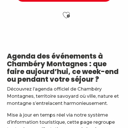
Ajouter aux f
Atelier Baumes et plantes sauvages
Festi'Fecl' Au Caribou
Vendredis en Musique : Sycamore Sisters
Jidé Waro en concert - Maloya (La Réunion)
Agenda des événements à
Stage multi-cordes escalade, via-ferrata, canyon (10-1
Chambéry Montagnes : que
Les Noces de Figaro
faire aujourd’hui, ce week-end
7ème Symposium de sculpture et rencontre d'artist
ou pendant votre séjour ?
Initiation à la marqueterie de paille - Niveau 1 débuta
Exposition : Messages/Images, graphisme d'intérêt 
Découvrez l’agenda officiel de Chambéry
Esc'apéro aux Fruits de la Treille
Montagnes, territoire savoyard où ville, nature et
Exposition de peinture Martine Sainte Mareville
montagne s’entrelacent harmonieusement.
Atelier De la plante à ta peau - par O2 Briquettes
Mise à jour en temps réel via notre système
d’information touristique, cette page regroupe