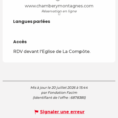
www.chamberymontagnes.com
Réservation en ligne
Langues parlées
Langues parlées
Accès
Accès
RDV devant l'Eglise de La Compôte.
Mis à jour le 20 juillet 2026 à 15:44
par Fondation Facim
(Identifiant de l'offre :
6878385
)
Signaler une erreur