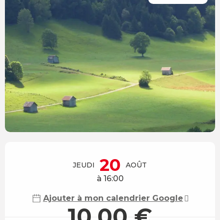
Ouverture et coordonnées
20
JEUDI
AOÛT
à 16:00
Ajouter à mon calendrier Google
10,00 €