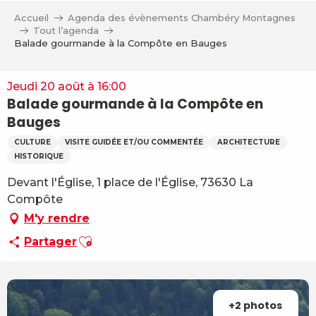
Aller
Accueil
Agenda des évènements Chambéry Montagnes
au
Tout l’agenda
contenu
Balade gourmande à la Compôte en Bauges
principal
Jeudi 20 août à 16:00
Balade gourmande à la Compôte en
Bauges
CULTURE
VISITE GUIDÉE ET/OU COMMENTÉE
ARCHITECTURE
HISTORIQUE
Devant l'Église, 1 place de l'Église, 73630 La
Compôte
M'y rendre
Ajouter aux favoris
Partager
+2 photos