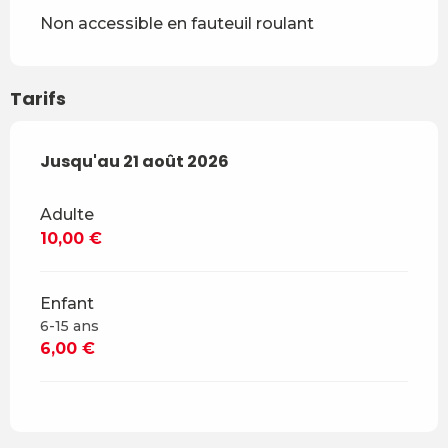
Non accessible en fauteuil roulant
Tarifs
Du
Jusqu'au
17 juillet 2025
21 août 2026
au
21 août 2026
Adulte
10,00 €
Enfant
6-15 ans
6,00 €