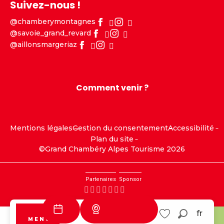
Suivez-nous !
@chamberymontagnes
@savoie_grand_revard
@aillonsmargeriaz
Comment venir ?
Mentions légales
Gestion du consentement
Accessibilité
Plan du site
©Grand Chambéry Alpes Tourisme 2026
Partenaires
Sponsor
Webcams
fr
MENU
Savoie Grand
Aillons