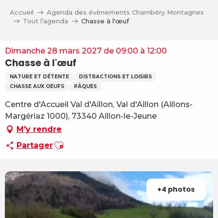
Aller
Accueil
Agenda des évènements Chambéry Montagnes
au
Tout l’agenda
Chasse à l'œuf
contenu
principal
Dimanche 28 mars 2027 de 09:00 à 12:00
Chasse à l'œuf
NATURE ET DÉTENTE
DISTRACTIONS ET LOISIRS
CHASSE AUX OEUFS
PÂQUES
Centre d'Accueil Val d'Aillon, Val d'Aillon (Aillons-
Margériaz 1000), 73340 Aillon-le-Jeune
M'y rendre
Ajouter aux favoris
Partager
+4 photos