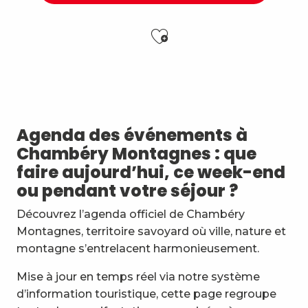
Ajouter aux f
Matinées Taï Chi : Tai Chi et Qi Gong avec le Karaté
Soirée Barbecue et DJ
Nuit des étoiles
7ème Symposium de sculpture et rencontre d'artist
Agenda des événements à
Exposition : Messages/Images, graphisme d'intérêt 
Chambéry Montagnes : que
Exposition de peinture Martine Sainte Mareville
faire aujourd’hui, ce week-end
Festi'Fecl
ou pendant votre séjour ?
Visita guidata : la Santa Capella e il Castello dei Duchi
Festival Musique et Nature en Bauges
Découvrez l’agenda officiel de Chambéry
Passage en mode estival des piscines d'agglomérat
Montagnes, territoire savoyard où ville, nature et
Exposition : Quand la matière s'éveille
montagne s’entrelacent harmonieusement.
Exposition : Jour sur la nuit
Mise à jour en temps réel via notre système
d’information touristique, cette page regroupe